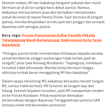
Setelah makan, MY dan kakaknya berganti pakaian dan mulai
bermain air di aliran sungai kecil dekat pantai. Namun,
keduanya merasa belum puas dan kemudian memutuskan
untuk bermain di tepian Pantai Dlodo. Saat bermain di tengah
pantai, mereka dinyatakan terlalu jauh dari pinggir dan sempat
dipantau oleh petugas pantai.
Baca Juga:
Proses Penyusunan Daftar Pemilih Pilkada
Tulungagung Masih Berlangsung: Sinkronisasi Data Terus
Diperbarui
“Petugas pantai telah memberikan himbauan kepada mereka
untuk kembali ke pinggir pantai agar tidak terlalu jauh ke
tengah,” jelas Ipda Nanang Murdianto. “Sayangnya, himbauan
tersebut tidak dihiraukan. Mereka tetap bermain hingga
akhirnya ombak besar menggulung MY dan kakaknya.”
Dalam upaya menolong MY, kakaknya berusaha meraih tangan
MY, namun tidak berhasil. MY terseret ke tengah laut dan
hilang. Setelah kejadian tersebut, ayah MY melaporkan insiden
ini ke Polsek Kalidawir. Pihak kepolisian kemudian
berkoordinasi dengan Basarnas Trenggalek dan potensi SAR
lainnya untuk melaksanakan pencarian.