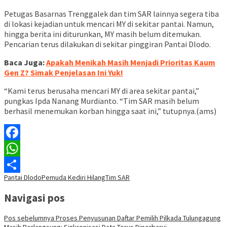
Petugas Basarnas Trenggalek dan tim SAR lainnya segera tiba
di lokasi kejadian untuk mencari MY di sekitar pantai. Namun,
hingga berita ini diturunkan, MY masih belum ditemukan.
Pencarian terus dilakukan di sekitar pinggiran Pantai Dlodo.
Baca Juga:
Apakah Menikah Masih Menjadi Prioritas Kaum
Gen Z? Simak Penjelasan Ini Yuk!
“Kami terus berusaha mencari MY di area sekitar pantai,”
pungkas Ipda Nanang Murdianto. “Tim SAR masih belum
berhasil menemukan korban hingga saat ini,” tutupnya.(ams)
Facebook
WhatsApp
Pantai Dlodo
Pemuda Kediri Hilang
Tim SAR
Share
Navigasi pos
Pos sebelumnya
Proses Penyusunan Daftar Pemilih Pilkada Tulungagung
Masih Berlangsung: Sinkronisasi Data Terus Diperbarui