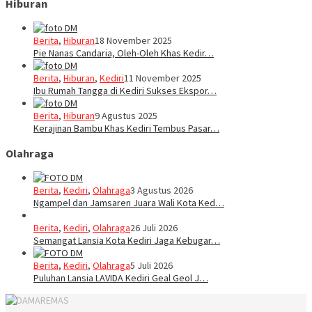
Hiburan
Berita
,
Hiburan
18 November 2025
Pie Nanas Candaria, Oleh-Oleh Khas Kedir…
Berita
,
Hiburan
,
Kediri
11 November 2025
Ibu Rumah Tangga di Kediri Sukses Ekspor…
Berita
,
Hiburan
9 Agustus 2025
Kerajinan Bambu Khas Kediri Tembus Pasar…
Olahraga
Berita
,
Kediri
,
Olahraga
3 Agustus 2026
Ngampel dan Jamsaren Juara Wali Kota Ked…
Berita
,
Kediri
,
Olahraga
26 Juli 2026
Semangat Lansia Kota Kediri Jaga Kebugar…
Berita
,
Kediri
,
Olahraga
5 Juli 2026
Puluhan Lansia LAVIDA Kediri Geal Geol J…