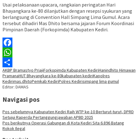
Usai pelaksanaan upacara, rangkaian peringatan Hari
Bhayangkara ke-80 dilanjutkan dengan resepsi syukuran yang
berlangsung di Convention Hall Simpang Lima Gumul. Acara
tersebut dihadiri Mas Dhito bersama jajaran Forum Koordinasi
Pimpinan Daerah (Forkopimda) Kabupaten Kediri.
Facebook
WhatsApp
AKBP Bramastyo Priaji
Forkopimda Kabupaten Kediri
Hanindhito Himawan
Share
Pramana
HUT Bhayangkara ke-80
kabupaten kediri
Kapolres
Kediri
mas.dhito
Pemkab Kediri
Polres Kediri
simpang lima gumul
Editor: DAMAS
Navigasi pos
Pos sebelumnya
Kabupaten Kediri Raih WTP ke-10 Berturut-turut, DPRD
Setujui Raperda Pertanggungjawaban APBD 2025
Pos berikutnya
Operasi Gabungan di Kota Kediri Sita 6.896 Batang
Rokok Ilegal