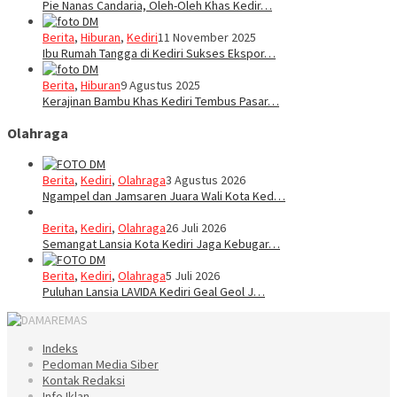
Pie Nanas Candaria, Oleh-Oleh Khas Kedir…
Berita
,
Hiburan
,
Kediri
11 November 2025
Ibu Rumah Tangga di Kediri Sukses Ekspor…
Berita
,
Hiburan
9 Agustus 2025
Kerajinan Bambu Khas Kediri Tembus Pasar…
Olahraga
Berita
,
Kediri
,
Olahraga
3 Agustus 2026
Ngampel dan Jamsaren Juara Wali Kota Ked…
Berita
,
Kediri
,
Olahraga
26 Juli 2026
Semangat Lansia Kota Kediri Jaga Kebugar…
Berita
,
Kediri
,
Olahraga
5 Juli 2026
Puluhan Lansia LAVIDA Kediri Geal Geol J…
Indeks
Pedoman Media Siber
Kontak Redaksi
Info Iklan