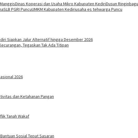
 Manggis
Dinas Koperasi dan Usaha Mikro Kabupaten Kediri
Dusun Ringinbag
ha
SLB PGRI Puncu
UMKM Kabupaten Kediri
usaha es teh
warga Puncu
diri Siapkan Jalur Alternatif hingga Desember 2026
Kecurangan, Tegaskan Tak Ada Titipan
Nasional 2026
ktivitas dan Ketahanan Pangan
flik Tanah Wakaf
 Bantuan Sosial Tepat Sasaran