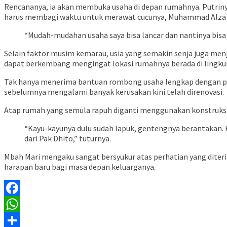
Rencananya, ia akan membuka usaha di depan rumahnya. Putrinya
harus membagi waktu untuk merawat cucunya, Muhammad Alza Oc
“Mudah-mudahan usaha saya bisa lancar dan nantinya bis
Selain faktor musim kemarau, usia yang semakin senja juga menja
dapat berkembang mengingat lokasi rumahnya berada di lingku
Tak hanya menerima bantuan rombong usaha lengkap dengan pe
sebelumnya mengalami banyak kerusakan kini telah direnovasi.
Atap rumah yang semula rapuh diganti menggunakan konstruksi b
“Kayu-kayunya dulu sudah lapuk, gentengnya berantakan. Ka
dari Pak Dhito,” tuturnya.
Mbah Mari mengaku sangat bersyukur atas perhatian yang dite
harapan baru bagi masa depan keluarganya.
Facebook
WhatsApp