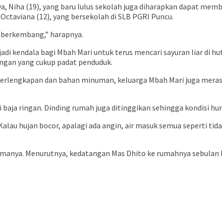
, Niha (19), yang baru lulus sekolah juga diharapkan dapat mem
taviana (12), yang bersekolah di SLB PGRI Puncu.
a berkembang,” harapnya.
di kendala bagi Mbah Mari untuk terus mencari sayuran liar di hu
ngan yang cukup padat penduduk.
rlengkapan dan bahan minuman, keluarga Mbah Mari juga merasa
aja ringan. Dinding rumah juga ditinggikan sehingga kondisi hu
lau hujan bocor, apalagi ada angin, air masuk semua seperti tid
rimanya. Menurutnya, kedatangan Mas Dhito ke rumahnya sebulan