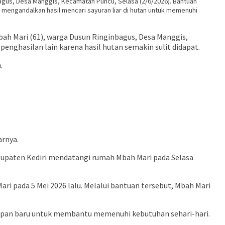
gus, Desa Manggis, Kecamatan Puncu, Selasa (2/6/2026). Bantuan
i mengandalkan hasil mencari sayuran liar di hutan untuk memenuhi
h Mari (61), warga Dusun Ringinbagus, Desa Manggis,
penghasilan lain karena hasil hutan semakin sulit didapat.
.
arnya.
bupaten Kediri mendatangi rumah Mbah Mari pada Selasa
i pada 5 Mei 2026 lalu. Melalui bantuan tersebut, Mbah Mari
rapan baru untuk membantu memenuhi kebutuhan sehari-hari.