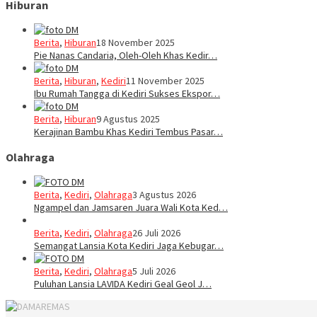
Hiburan
Berita
,
Hiburan
18 November 2025
Pie Nanas Candaria, Oleh-Oleh Khas Kedir…
Berita
,
Hiburan
,
Kediri
11 November 2025
Ibu Rumah Tangga di Kediri Sukses Ekspor…
Berita
,
Hiburan
9 Agustus 2025
Kerajinan Bambu Khas Kediri Tembus Pasar…
Olahraga
Berita
,
Kediri
,
Olahraga
3 Agustus 2026
Ngampel dan Jamsaren Juara Wali Kota Ked…
Berita
,
Kediri
,
Olahraga
26 Juli 2026
Semangat Lansia Kota Kediri Jaga Kebugar…
Berita
,
Kediri
,
Olahraga
5 Juli 2026
Puluhan Lansia LAVIDA Kediri Geal Geol J…