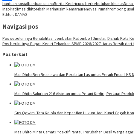
bantuan sosial
bantuan usaha
Berita Kediri
cucu berkebutuhan khusus
Desa
Share
inspiratif
mas.dhito
Mbah Mari
musim kemarau
renovasi rumah
rombong usa
Editor: DAMAS
Navigasi pos
Pos sebelumnya
Rehabilitasi Jembatan Kaliombo I Dimulai, Dishub Kota Ke
Pos berikutnya
Bupati Kediri Tekankan SPMB 2026/2027 Harus Bersih dari 
Pos terkait
Mas Dhito Beri Beasiswa dan Peralatan Las untuk Peraih Emas LKS 
Mas Dhito Salurkan 216 Alsintan untuk Petani Kediri, Perkuat Produ
Gus Qowim: Tata Kelola dan Kepastian Hukum Jadi Kunci Cegah Kon
Mas Dhito Minta Camat Proaktif Pantau Perubahan Desil Warga agar