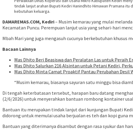
Perwakilan Dinas Koperasi dan Usaha Mikro Kabupaten Kediri men
tindak lanjut arahan Bupati Kediri Hanindhito Himawan Pramana itu
kebutuhan keluarga.
DAMAREMAS.COM, Kediri
– Musim kemarau yang mulai melanda w
Kecamatan Puncu. Perempuan lanjut usia yang sehari-hari mencari
Mbah Mari yang juga mengasuh cucunya berkebutuhan khusus m
Bacaan Lainnya
Mas Dhito Beri Beasiswa dan Peralatan Las untuk Peraih 
Mas Dhito Salurkan 216 Alsintan untuk Petani Kediri, Per
Mas Dhito Minta Camat Proaktif Pantau Perubahan Desil 
“Musim kemarau, biasanya sayuran satu minggu bisa diambil d
Di tengah keterbatasan tersebut, harapan baru datang mengham
(2/6/2026) untuk menyerahkan bantuan rombong kontainer usa
Bantuan itu merupakan tindak lanjut dari kunjungan Bupati Ked
didorong untuk memulai usaha berjualan es teh dan kopi guna 
Bantuan yang diterimanya disambut dengan rasa syukur dan ha