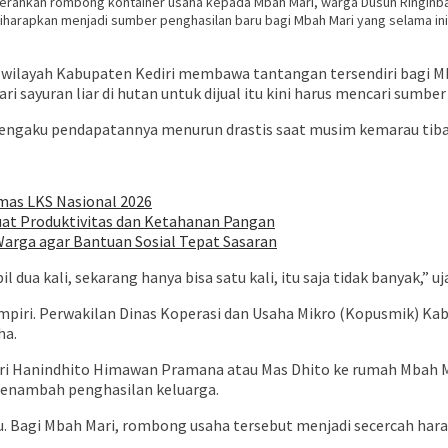
yerahkan rombong kontainer usaha kepada Mbah Mari, warga Dusun Ringinba
 diharapkan menjadi sumber penghasilan baru bagi Mbah Mari yang selama in
ilayah Kabupaten Kediri membawa tantangan tersendiri bagi Mba
 sayuran liar di hutan untuk dijual itu kini harus mencari sumber 
engaku pendapatannya menurun drastis saat musim kemarau tiba
Emas LKS Nasional 2026
kuat Produktivitas dan Ketahanan Pangan
Warga agar Bantuan Sosial Tepat Sasaran
ua kali, sekarang hanya bisa satu kali, itu saja tidak banyak,” uj
piri. Perwakilan Dinas Koperasi dan Usaha Mikro (Kopusmik) Ka
ha.
iri Hanindhito Himawan Pramana atau Mas Dhito ke rumah Mbah Mar
menambah penghasilan keluarga.
ru. Bagi Mbah Mari, rombong usaha tersebut menjadi secercah ha