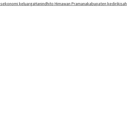
us
ekonomi keluarga
Hanindhito Himawan Pramana
kabupaten kediri
kisah