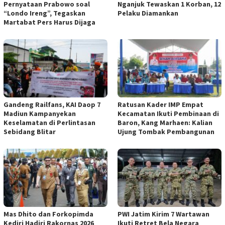
Pernyataan Prabowo soal
Nganjuk Tewaskan 1 Korban, 12
“Londo Ireng”, Tegaskan
Pelaku Diamankan
Martabat Pers Harus Dijaga
Gandeng Railfans, KAI Daop 7
Ratusan Kader IMP Empat
Madiun Kampanyekan
Kecamatan Ikuti Pembinaan di
Keselamatan di Perlintasan
Baron, Kang Marhaen: Kalian
Sebidang Blitar
Ujung Tombak Pembangunan
Mas Dhito dan Forkopimda
PWI Jatim Kirim 7 Wartawan
Kediri Hadiri Rakornas 2026
Ikuti Retret Bela Negara