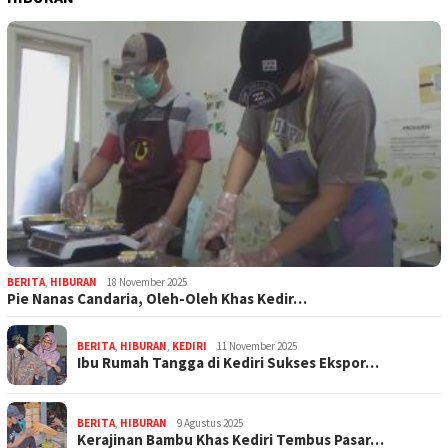
BERITA
,
HIBURAN
18 November 2025
Pie Nanas Candaria, Oleh-Oleh Khas Kedir…
BERITA
,
HIBURAN
,
KEDIRI
11 November 2025
Ibu Rumah Tangga di Kediri Sukses Ekspor…
BERITA
,
HIBURAN
9 Agustus 2025
Kerajinan Bambu Khas Kediri Tembus Pasar…