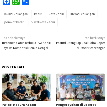
Facebook
WhatsApp
Share
inklusi keuangan
kediri
kota kediri
literasi keuangan
pemkot kediri
pj walikota kediri
Navigasi
Pos sebelumnya
Pos berikutnya
Turnamen Catur Terbuka PWI Kediri
Pasutri Ditangkap Usai Coba Copet
pos
Raya IV: Kompetisi Penuh Gengsi
di Pasar Peterongan
POS TERKAIT
PWI se-Madura Kecam
Pengeroyokan di Loceret