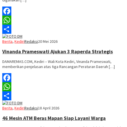
digunakan […]
Facebook
WhatsApp
Share
Berita
,
Kediri
Redaksi
20 Mei 2026
Vinanda Prameswati Ajukan 3 Raperda Strategis
DAMAREMAS.COM, Kediri – Wali Kota Kediri, Vinanda Prameswati,
memberikan penjelasan atas tiga Rancangan Peraturan Daerah […]
Facebook
WhatsApp
Share
Berita
,
Kediri
Redaksi
18 April 2026
46 Mesin ATM Beras Mapan Siap Layani Warga