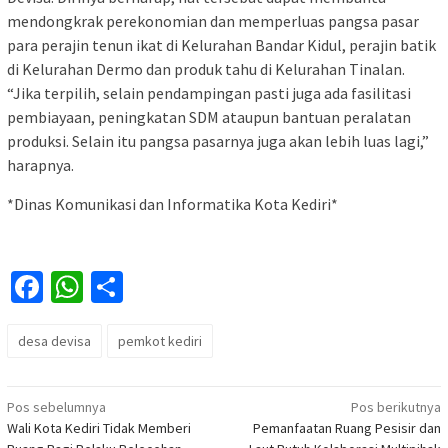
mendongkrak perekonomian dan memperluas pangsa pasar
para perajin tenun ikat di Kelurahan Bandar Kidul, perajin batik
di Kelurahan Dermo dan produk tahu di Kelurahan Tinalan.
“Jika terpilih, selain pendampingan pasti juga ada fasilitasi
pembiayaan, peningkatan SDM ataupun bantuan peralatan
produksi. Selain itu pangsa pasarnya juga akan lebih luas lagi,”
harapnya.
*Dinas Komunikasi dan Informatika Kota Kediri*
Facebook
WhatsApp
Share
desa devisa
pemkot kediri
Navigasi
Pos sebelumnya
Pos berikutnya
Wali Kota Kediri Tidak Memberi
Pemanfaatan Ruang Pesisir dan
pos