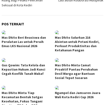
Ruang Bagi Pelaku Pelecehan
Laut Butuh Kolaborasi Multipihak
Seksual di Kota Kediri
POS TERKAIT
Mas Dhito Beri Beasiswa dan
Mas Dhito Salurkan 216
Peralatan Las untuk Peraih
Alsintan untuk Petani Kediri,
Emas LKS Nasional 2026
Perkuat Produktivitas dan
Ketahanan Pangan
Gus Qowim: Tata Kelola dan
Mas Dhito Minta Camat
Kepastian Hukum Jadi Kunci
Proaktif Pantau Perubahan
Cegah Konflik Tanah Wakaf
Desil Warga agar Bantuan
Sosial Tepat Sasaran
Mas Dhito Minta Tiap
Ngampel dan Jamsaren Juara
Kecamatan Bentuk Satgas
Wali Kota Kediri Cup 2026
Kesehatan, Fokus Tangani