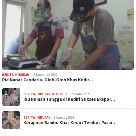
BERITA
,
HIBURAN
18 November 2025
Pie Nanas Candaria, Oleh-Oleh Khas Kedir…
BERITA
,
HIBURAN
,
KEDIRI
11 November 2025
Ibu Rumah Tangga di Kediri Sukses Ekspor…
BERITA
,
HIBURAN
9 Agustus 2025
Kerajinan Bambu Khas Kediri Tembus Pasar…