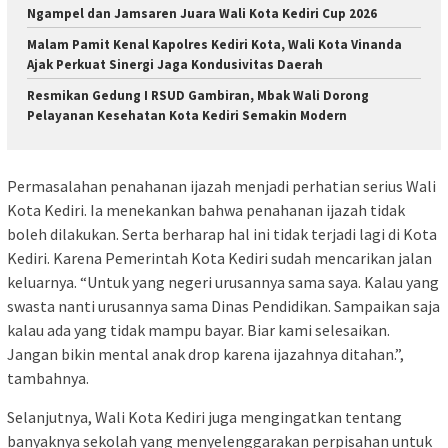
Ngampel dan Jamsaren Juara Wali Kota Kediri Cup 2026
Malam Pamit Kenal Kapolres Kediri Kota, Wali Kota Vinanda
Ajak Perkuat Sinergi Jaga Kondusivitas Daerah
Resmikan Gedung I RSUD Gambiran, Mbak Wali Dorong
Pelayanan Kesehatan Kota Kediri Semakin Modern
Permasalahan penahanan ijazah menjadi perhatian serius Wali
Kota Kediri. Ia menekankan bahwa penahanan ijazah tidak
boleh dilakukan. Serta berharap hal ini tidak terjadi lagi di Kota
Kediri. Karena Pemerintah Kota Kediri sudah mencarikan jalan
keluarnya. “Untuk yang negeri urusannya sama saya. Kalau yang
swasta nanti urusannya sama Dinas Pendidikan. Sampaikan saja
kalau ada yang tidak mampu bayar. Biar kami selesaikan.
Jangan bikin mental anak drop karena ijazahnya ditahan.”,
tambahnya.
Selanjutnya, Wali Kota Kediri juga mengingatkan tentang
banyaknya sekolah yang menyelenggarakan perpisahan untuk