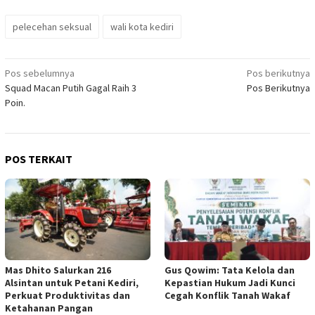
pelecehan seksual
wali kota kediri
Navigasi
Pos sebelumnya
Pos berikutnya
Squad Macan Putih Gagal Raih 3
Pos Berikutnya
pos
Poin.
POS TERKAIT
Mas Dhito Salurkan 216
Gus Qowim: Tata Kelola dan
Alsintan untuk Petani Kediri,
Kepastian Hukum Jadi Kunci
Perkuat Produktivitas dan
Cegah Konflik Tanah Wakaf
Ketahanan Pangan