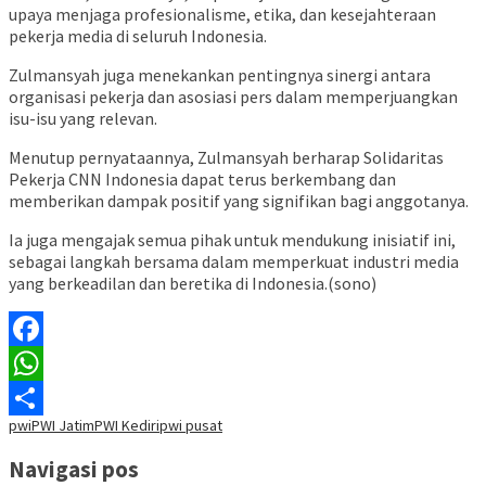
upaya menjaga profesionalisme, etika, dan kesejahteraan
pekerja media di seluruh Indonesia.
Zulmansyah juga menekankan pentingnya sinergi antara
organisasi pekerja dan asosiasi pers dalam memperjuangkan
isu-isu yang relevan.
Menutup pernyataannya, Zulmansyah berharap Solidaritas
Pekerja CNN Indonesia dapat terus berkembang dan
memberikan dampak positif yang signifikan bagi anggotanya.
Ia juga mengajak semua pihak untuk mendukung inisiatif ini,
sebagai langkah bersama dalam memperkuat industri media
yang berkeadilan dan beretika di Indonesia.(sono)
Facebook
WhatsApp
pwi
PWI Jatim
PWI Kediri
pwi pusat
Share
Navigasi pos