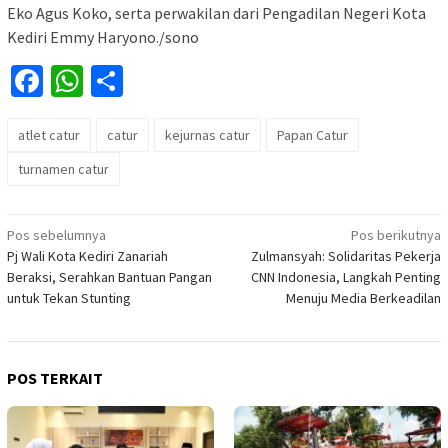
Eko Agus Koko, serta perwakilan dari Pengadilan Negeri Kota
Kediri Emmy Haryono./sono
Facebook
WhatsApp
Share
atlet catur
catur
kejurnas catur
Papan Catur
turnamen catur
Navigasi
Pos sebelumnya
Pos berikutnya
Pj Wali Kota Kediri Zanariah
Zulmansyah: Solidaritas Pekerja
pos
Beraksi, Serahkan Bantuan Pangan
CNN Indonesia, Langkah Penting
untuk Tekan Stunting
Menuju Media Berkeadilan
POS TERKAIT