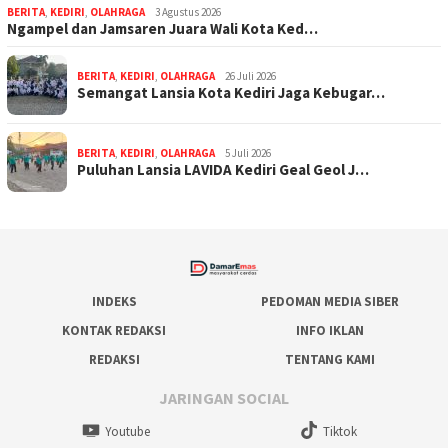
BERITA
,
KEDIRI
,
OLAHRAGA
3 Agustus 2026
Ngampel dan Jamsaren Juara Wali Kota Ked…
BERITA
,
KEDIRI
,
OLAHRAGA
26 Juli 2026
Semangat Lansia Kota Kediri Jaga Kebugar…
BERITA
,
KEDIRI
,
OLAHRAGA
5 Juli 2026
Puluhan Lansia LAVIDA Kediri Geal Geol J…
INDEKS
PEDOMAN MEDIA SIBER
KONTAK REDAKSI
INFO IKLAN
REDAKSI
TENTANG KAMI
JARINGAN SOCIAL
Youtube
Tiktok