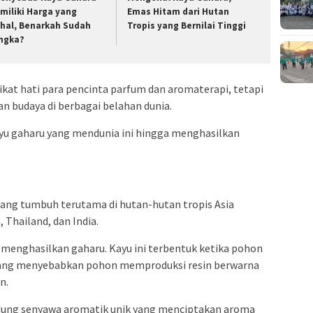
miliki Harga yang
Emas Hitam dari Hutan
hal, Benarkah Sudah
Tropis yang Bernilai Tinggi
ngka?
kat hati para pencinta parfum dan aromaterapi, tetapi
an budaya di berbagai belahan dunia.
kayu gaharu yang mendunia ini hingga menghasilkan
 yang tumbuh terutama di hutan-hutan tropis Asia
 Thailand, dan India.
 menghasilkan gaharu. Kayu ini terbentuk ketika pohon
 yang menyebabkan pohon memproduksi resin berwarna
n.
dung senyawa aromatik unik yang menciptakan aroma