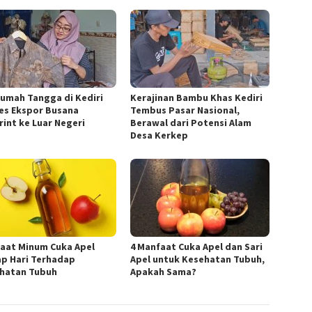
Rumah Tangga di Kediri
Kerajinan Bambu Khas Kediri
es Ekspor Busana
Tembus Pasar Nasional,
rint ke Luar Negeri
Berawal dari Potensi Alam
Desa Kerkep
aat Minum Cuka Apel
4 Manfaat Cuka Apel dan Sari
ap Hari Terhadap
Apel untuk Kesehatan Tubuh,
hatan Tubuh
Apakah Sama?