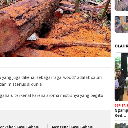
OLAH
 yang juga dikenal sebagai “agarwood,” adalah salah
dan misterius di dunia.
u gaharu terkenal karena aroma mistisnya yang begitu
BERITA
,
Ngampe
Ked…
Penyebab Kayu Gaharu
Mengenal Kayu Gaharu,