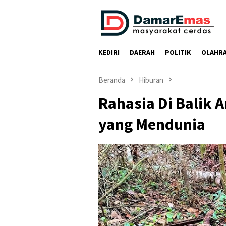
Loncat
ke
konten
KEDIRI
DAERAH
POLITIK
OLAHR
Beranda
Hiburan
Rahasia Di Balik 
yang Mendunia