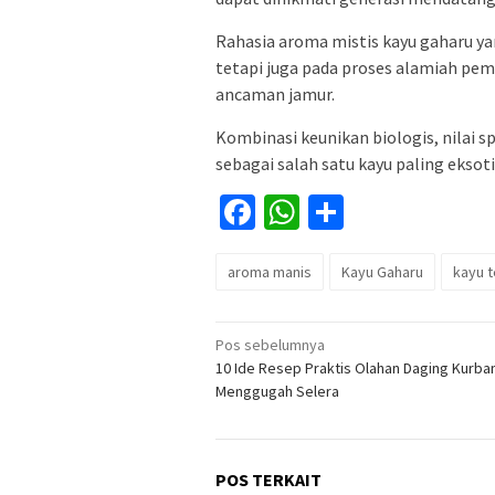
Rahasia aroma mistis kayu gaharu ya
tetapi juga pada proses alamiah pe
ancaman jamur.
Kombinasi keunikan biologis, nilai s
sebagai salah satu kayu paling eksoti
Facebook
WhatsApp
Share
aroma manis
Kayu Gaharu
kayu 
Navigasi
Pos sebelumnya
10 Ide Resep Praktis Olahan Daging Kurban
pos
Menggugah Selera
POS TERKAIT