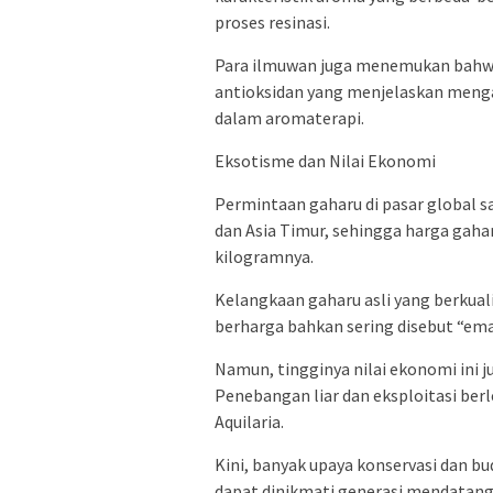
proses resinasi.
Para ilmuwan juga menemukan bahw
antioksidan yang menjelaskan mengap
dalam aromaterapi.
Eksotisme dan Nilai Ekonomi
Permintaan gaharu di pasar global s
dan Asia Timur, sehingga harga gaha
kilogramnya.
Kelangkaan gaharu asli yang berkua
berharga bahkan sering disebut “ema
Namun, tingginya nilai ekonomi ini
Penebangan liar dan eksploitasi be
Aquilaria.
Kini, banyak upaya konservasi dan bud
dapat dinikmati generasi mendatang