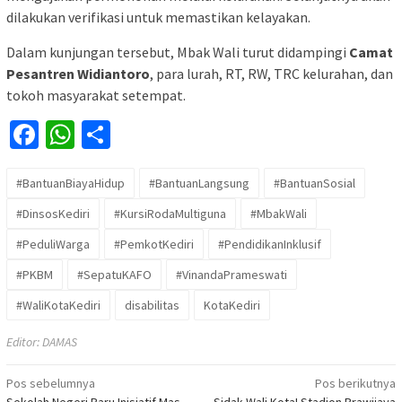
dilakukan verifikasi untuk memastikan kelayakan.
Dalam kunjungan tersebut, Mbak Wali turut didampingi
Camat
Pesantren Widiantoro
, para lurah, RT, RW, TRC kelurahan, dan
tokoh masyarakat setempat.
Facebook
WhatsApp
Share
#BantuanBiayaHidup
#BantuanLangsung
#BantuanSosial
#DinsosKediri
#KursiRodaMultiguna
#MbakWali
#PeduliWarga
#PemkotKediri
#PendidikanInklusif
#PKBM
#SepatuKAFO
#VinandaPrameswati
#WaliKotaKediri
disabilitas
KotaKediri
Editor: DAMAS
Navigasi
Pos sebelumnya
Pos berikutnya
Sekolah Negeri Baru Inisiatif Mas
Sidak Wali Kota! Stadion Brawijaya