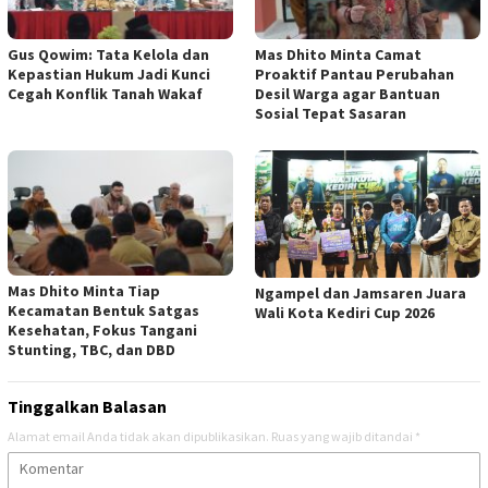
Gus Qowim: Tata Kelola dan
Mas Dhito Minta Camat
Kepastian Hukum Jadi Kunci
Proaktif Pantau Perubahan
Cegah Konflik Tanah Wakaf
Desil Warga agar Bantuan
Sosial Tepat Sasaran
Mas Dhito Minta Tiap
Ngampel dan Jamsaren Juara
Kecamatan Bentuk Satgas
Wali Kota Kediri Cup 2026
Kesehatan, Fokus Tangani
Stunting, TBC, dan DBD
Tinggalkan Balasan
Alamat email Anda tidak akan dipublikasikan.
Ruas yang wajib ditandai
*