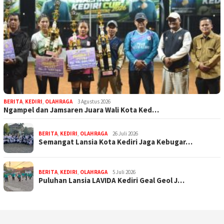
BERITA
,
KEDIRI
,
OLAHRAGA
3 Agustus 2026
Ngampel dan Jamsaren Juara Wali Kota Ked…
BERITA
,
KEDIRI
,
OLAHRAGA
26 Juli 2026
Semangat Lansia Kota Kediri Jaga Kebugar…
BERITA
,
KEDIRI
,
OLAHRAGA
5 Juli 2026
Puluhan Lansia LAVIDA Kediri Geal Geol J…