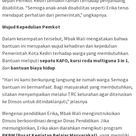
depan Pemkot Kediri semakin ramah terhadap penyandang
disabilitas. “Semoga anak-anak disabilitas seperti Erika terus
mendapat perhatian dari pemerintah,” ungkapnya.
Wujud Kepedulian Pemkot
Dalam kesempatan tersebut, Mbak Wali mengatakan bahwa
bantuan ini merupakan wujud kehadiran dan kepedulian
Pemerintah Kota Kediri terhadap warga yang membutuhkan.
Bantuan meliputi
sepatu KAFO, kursi roda multiguna 3 in 1
,
dan
bantuan biaya hidup
.
“Hari ini kami berkunjung langsung ke rumah warga. Semoga
bantuan ini bermanfaat. Bagi masyarakat yang membutuhkan,
silakan menyampaikan melalui TRC kelurahan agar diteruskan
ke Dinsos untuk ditindaklanjuti,” jelasnya.
Mengenai pendidikan Erika, Mbak Wali menginstruksikan
Dinsos berkoordinasi dengan Dinas Pendidikan. Jika
memungkinkan, Erika akan diarahkan mengikuti program
PKBM (Pusat Kegiatan Belajar Masyarakat)
, yang memiliki