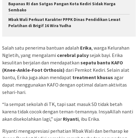
Bapanas RI dan Satgas Pangan Kota Kediri Sidak Harga
Sembako
Mbak Wali Perkuat Karakter PPPK Dinas Pendidikan Lewat
Pelatihan di Brigif 16 Wira Yudha
Salah satu penerima bantuan adalah
Erika
, warga Kelurahan
Ngletih, yang mengalami
cerebral palsy
sejak bayi. Erika
kesulitan berjalan dan mendapatkan
sepatu bantu KAFO
(Knee-Ankle-Foot Orthosis)
dari Pemkot Kediri. Selain alat
bantu, Erika juga akan mendapat
treatment khusus
agar
dapat menggunakan KAFO dengan optimal dalam aktivitas
sehari-hari.
“Ia sempat sekolah di TK, tapi saat masuk SD tidak betah
karena tidak cocok dengan teman-temannya. InsyaAllah nanti
akan disekolahkan lagi,” ujar
Riyanti
, ibu Erika.
Riyanti mengapresiasi perhatian Mbak Wali dan berharap ke