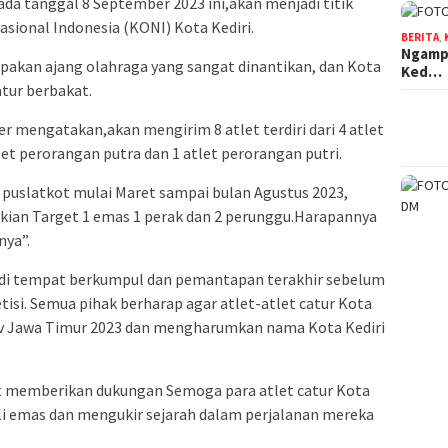
a tanggal 8 September 2023 ini,akan menjadi titik
sional Indonesia (KONI) Kota Kediri.
BERITA
,
Ngampe
akan ajang olahraga yang sangat dinantikan, dan Kota
Ked…
atur berbakat.
er mengatakan,akan mengirim 8 atlet terdiri dari 4 atlet
let perorangan putra dan 1 atlet perorangan putri.
 puslatkot mulai Maret sampai bulan Agustus 2023,
ikian Target 1 emas 1 perak dan 2 perunggu.Harapannya
nya”.
adi tempat berkumpul dan pemantapan terakhir sebelum
isi. Semua pihak berharap agar atlet-atlet catur Kota
rov Jawa Timur 2023 dan mengharumkan nama Kota Kediri
ut memberikan dukungan Semoga para atlet catur Kota
i emas dan mengukir sejarah dalam perjalanan mereka