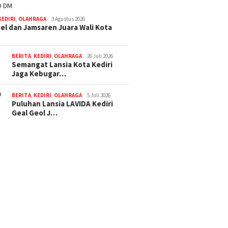
KEDIRI
,
OLAHRAGA
3 Agustus 2026
l dan Jamsaren Juara Wali Kota
BERITA
,
KEDIRI
,
OLAHRAGA
26 Juli 2026
Semangat Lansia Kota Kediri
Jaga Kebugar…
BERITA
,
KEDIRI
,
OLAHRAGA
5 Juli 2026
Puluhan Lansia LAVIDA Kediri
Geal Geol J…