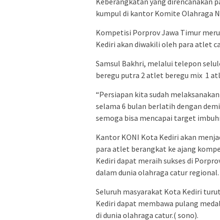
Keberangkatan yang direncanakan pad
kumpul di kantor Komite Olahraga Na
Kompetisi Porprov Jawa Timur merup
Kediri akan diwakili oleh para atlet c
Samsul Bakhri, melalui telepon selul
beregu putra 2 atlet beregu mix 1 at
“Persiapan kita sudah melaksanakan
selama 6 bulan berlatih dengan dem
semoga bisa mencapai target imbuh
Kantor KONI Kota Kediri akan menj
para atlet berangkat ke ajang kompet
Kediri dapat meraih sukses di Porp
dalam dunia olahraga catur regional.
Seluruh masyarakat Kota Kediri tur
Kediri dapat membawa pulang medal
di dunia olahraga catur.( sono).