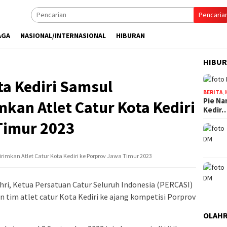
Pencaria
AGA
NASIONAL/INTERNASIONAL
HIBURAN
HIBU
a Kediri Samsul
BERITA
,
Pie Na
mkan Atlet Catur Kota Kediri
Kedir
Timur 2023
rimkan Atlet Catur Kota Kediri ke Porprov Jawa Timur 2023
ri, Ketua Persatuan Catur Seluruh Indonesia (PERCASI)
 tim atlet catur Kota Kediri ke ajang kompetisi Porprov
OLAH