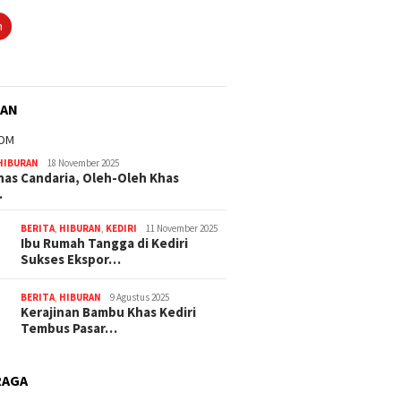
n
RAN
HIBURAN
18 November 2025
nas Candaria, Oleh-Oleh Khas
…
BERITA
,
HIBURAN
,
KEDIRI
11 November 2025
Ibu Rumah Tangga di Kediri
Sukses Ekspor…
BERITA
,
HIBURAN
9 Agustus 2025
Kerajinan Bambu Khas Kediri
Tembus Pasar…
RAGA