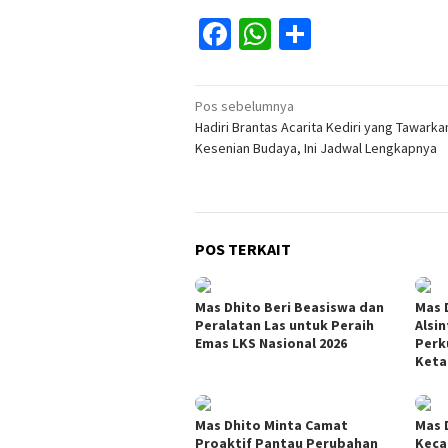
Facebook
WhatsApp
Share
Navigasi
Pos sebelumnya
Hadiri Brantas Acarita Kediri yang Tawark
pos
Kesenian Budaya, Ini Jadwal Lengkapnya
POS TERKAIT
Mas Dhito Beri Beasiswa dan
Mas 
Peralatan Las untuk Peraih
Alsin
Emas LKS Nasional 2026
Perk
Keta
Mas Dhito Minta Camat
Mas 
Proaktif Pantau Perubahan
Keca