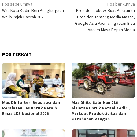
Navigasi
Pos sebelumnya
Pos berikutnya
Wali Kota Kediri Beri Penghargaan
Presiden Jokowi Buat Peraturan
pos
Wajib Pajak Daerah 2023
Presiden Tentang Media Massa,
Google Asia Pacific Ingatkan Bisa
Ancam Masa Depan Media
POS TERKAIT
Mas Dhito Beri Beasiswa dan
Mas Dhito Salurkan 216
Peralatan Las untuk Peraih
Alsintan untuk Petani Kediri,
Emas LKS Nasional 2026
Perkuat Produktivitas dan
Ketahanan Pangan