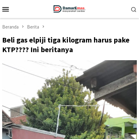
Loncat
Menu
ke
Mobile
konten
Beranda
Berita
Beli gas elpiji tiga kilogram harus pake
KTP???? Ini beritanya