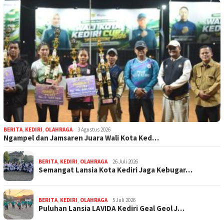
BERITA
,
KEDIRI
,
OLAHRAGA
3 Agustus 2026
Ngampel dan Jamsaren Juara Wali Kota Ked…
BERITA
,
KEDIRI
,
OLAHRAGA
26 Juli 2026
Semangat Lansia Kota Kediri Jaga Kebugar…
BERITA
,
KEDIRI
,
OLAHRAGA
5 Juli 2026
Puluhan Lansia LAVIDA Kediri Geal Geol J…