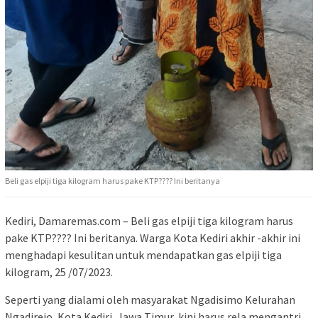
Beli gas elpiji tiga kilogram harus pake KTP???? Ini beritanya
Kediri, Damaremas.com – Beli gas elpiji tiga kilogram harus
pake KTP???? Ini beritanya. Warga Kota Kediri akhir -akhir ini
menghadapi kesulitan untuk mendapatkan gas elpiji tiga
kilogram, 25 /07/2023.
Seperti yang dialami oleh masyarakat Ngadisimo Kelurahan
Ngadirejo, Kota Kediri, Jawa Timur, kini harus rela mengantri