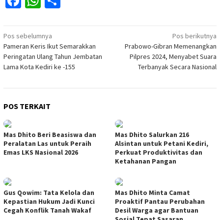
Facebook
WhatsApp
Share
Navigasi
Pos sebelumnya
Pos berikutnya
Pameran Keris Ikut Semarakkan
Prabowo-Gibran Memenangkan
pos
Peringatan Ulang Tahun Jembatan
Pilpres 2024, Menyabet Suara
Lama Kota Kediri ke -155
Terbanyak Secara Nasional
POS TERKAIT
Mas Dhito Beri Beasiswa dan
Mas Dhito Salurkan 216
Peralatan Las untuk Peraih
Alsintan untuk Petani Kediri,
Emas LKS Nasional 2026
Perkuat Produktivitas dan
Ketahanan Pangan
Gus Qowim: Tata Kelola dan
Mas Dhito Minta Camat
Kepastian Hukum Jadi Kunci
Proaktif Pantau Perubahan
Cegah Konflik Tanah Wakaf
Desil Warga agar Bantuan
Sosial Tepat Sasaran