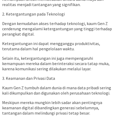
realitas menjadi tantangan yang signifikan.
2. Ketergantungan pada Teknologi
Dengan kemudahan akses terhadap teknologi, kaum Gen Z
cenderung mengalami ketergantungan yang tinggi terhadap
perangkat digital.
Ketergantungan ini dapat mengganggu produktivitas,
terutama dalam hal pengelolaan waktu.
Selain itu, ketergantungan ini juga mempengaruhi
kemampuan mereka dalam berinteraksi secara tatap muka,
karena komunikasi sering dilakukan melalui layar.
3. Keamanan dan Privasi Data
Kaum Gen Z tumbuh dalam dunia di mana data pribadi sering
kali dikumpulkan dan digunakan oleh perusahaan teknologi.
Meskipun mereka mungkin lebih sadar akan pentingnya
keamanan digital dibandingkan generasi sebelumnya,
tantangan dalam melindungi privasi tetap besar.