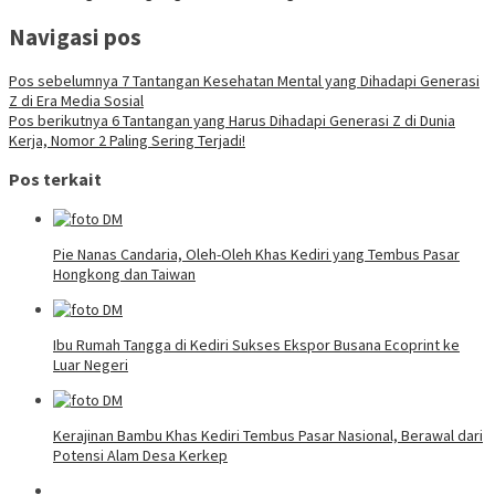
Navigasi pos
Pos sebelumnya
7 Tantangan Kesehatan Mental yang Dihadapi Generasi
Z di Era Media Sosial
Pos berikutnya
6 Tantangan yang Harus Dihadapi Generasi Z di Dunia
Kerja, Nomor 2 Paling Sering Terjadi!
Pos terkait
Pie Nanas Candaria, Oleh-Oleh Khas Kediri yang Tembus Pasar
Hongkong dan Taiwan
Ibu Rumah Tangga di Kediri Sukses Ekspor Busana Ecoprint ke
Luar Negeri
Kerajinan Bambu Khas Kediri Tembus Pasar Nasional, Berawal dari
Potensi Alam Desa Kerkep