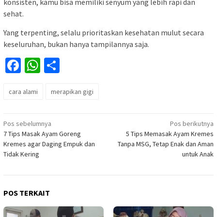
konsisten, kamu bisa memiliki senyum yang lebih rapi dan
sehat.
Yang terpenting, selalu prioritaskan kesehatan mulut secara
keseluruhan, bukan hanya tampilannya saja.
Facebook
WhatsApp
Share
cara alami
merapikan gigi
Navigasi
Pos sebelumnya
Pos berikutnya
7 Tips Masak Ayam Goreng
5 Tips Memasak Ayam Kremes
pos
Kremes agar Daging Empuk dan
Tanpa MSG, Tetap Enak dan Aman
Tidak Kering
untuk Anak
POS TERKAIT