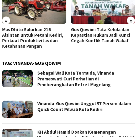
«
»
Mas Dhito Salurkan 216
Gus Qowim: Tata Kelola dan
Alsintan untuk Petani Kediri,
Kepastian Hukum Jadi Kunci
Perkuat Produktivitas dan
Cegah Konflik Tanah Wakaf
Ketahanan Pangan
TAG:
VINANDA-GUS QOWIM
Sebagai Wali Kota Termuda, Vinanda
Prameswati Curi Perhatian di
Pemberangkatan Retret Magelang
Vinanda-Gus Qowim Unggul 57 Persen dalam
Quick Count Pilwali Kota Kediri
KH Abdul Hamid Doakan Kemenangan