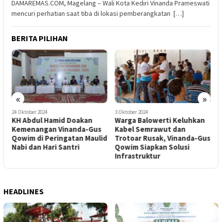
DAMAREMAS.COM, Magelang – Wali Kota Kediri Vinanda Prameswati
mencuri perhatian saat tiba di lokasi pemberangkatan […]
BERITA PILIHAN
«
»
24 Oktober 2024
3 Oktober 2024
2
l
KH Abdul Hamid Doakan
Warga Balowerti Keluhkan
V
Kemenangan Vinanda-Gus
Kabel Semrawut dan
5
Qowim di Peringatan Maulid
Trotoar Rusak, Vinanda-Gus
C
Nabi dan Hari Santri
Qowim Siapkan Solusi
Infrastruktur
HEADLINES