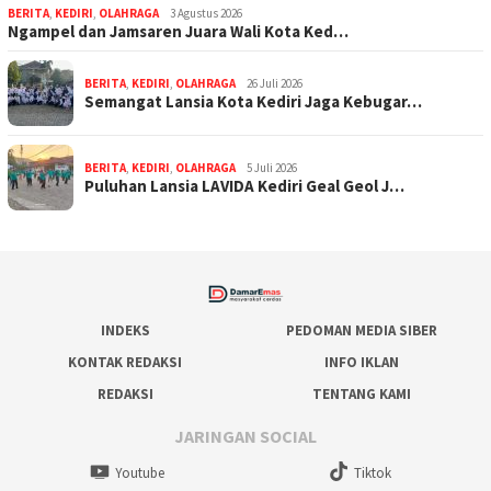
BERITA
,
KEDIRI
,
OLAHRAGA
3 Agustus 2026
Ngampel dan Jamsaren Juara Wali Kota Ked…
BERITA
,
KEDIRI
,
OLAHRAGA
26 Juli 2026
Semangat Lansia Kota Kediri Jaga Kebugar…
BERITA
,
KEDIRI
,
OLAHRAGA
5 Juli 2026
Puluhan Lansia LAVIDA Kediri Geal Geol J…
INDEKS
PEDOMAN MEDIA SIBER
KONTAK REDAKSI
INFO IKLAN
REDAKSI
TENTANG KAMI
JARINGAN SOCIAL
Youtube
Tiktok