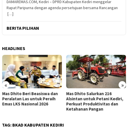
DAMAREMAS.COM, Kediri – DPRD Kabupaten Kediri menggelar
Rapat Paripurna dengan agenda persetujuan bersama Rancangan
[…]
BERITA PILIHAN
HEADLINES
«
»
iswa dan
Mas Dhito Salurkan 216
Gus Qowim: Tata Kel
 Peraih
Alsintan untuk Petani Kediri,
Kepastian Hukum Jad
026
Perkuat Produktivitas dan
Cegah Konflik Tana
Ketahanan Pangan
TAG:
BKAD KABUPATEN KEDIRI