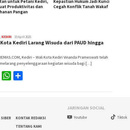
,
Kepastian Hukum Jadi Kunci
Cegah Konflik Tanah Wakaf
,
KEDIRI
Redaksi
10 April 2025
 Kota Kediri Larang Wisuda dari PAUD hingga
MAS.COM, Kediri – Wali Kota Kediri Vinanda Prameswati telah
 melarang penyelenggaraan kegiatan wisuda bagi […]
Facebook
WhatsApp
Share
JARINGAN SOCIAL
Youtube
Tiktok
 SIBER
KONTAK REDAKSI
TENTANG KAMI