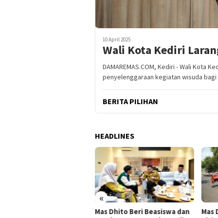
10 April 2025
Wali Kota Kediri Lara
DAMAREMAS.COM, Kediri - Wali Kota Ked
penyelenggaraan kegiatan wisuda bagi
BERITA PILIHAN
HEADLINES
«
Mas Dhito Beri Beasiswa dan
Mas Dhito Salurkan 216