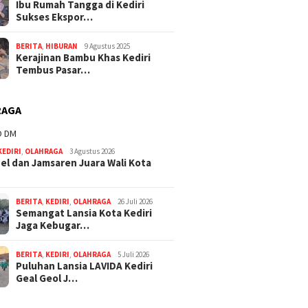
Ibu Rumah Tangga di Kediri
Sukses Ekspor…
BERITA
,
HIBURAN
9 Agustus 2025
Kerajinan Bambu Khas Kediri
Tembus Pasar…
RAGA
KEDIRI
,
OLAHRAGA
3 Agustus 2026
l dan Jamsaren Juara Wali Kota
BERITA
,
KEDIRI
,
OLAHRAGA
26 Juli 2026
Semangat Lansia Kota Kediri
Jaga Kebugar…
Mas Dhito Minta Tiap
Kecamatan Bentuk Satgas
BERITA
,
KEDIRI
,
OLAHRAGA
5 Juli 2026
Kesehatan, Fokus Tangani
Puluhan Lansia LAVIDA Kediri
Stunting, TBC, dan DBD
Geal Geol J…
Mas Dhito Beri Beasiswa dan