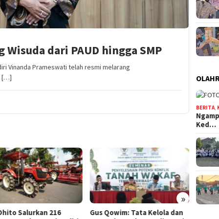
ng Wisuda dari PAUD hingga SMP
iri Vinanda Prameswati telah resmi melarang
 […]
OLAH
BERITA
,
Ngampe
Ked…
Mas Dhito Minta Camat
Proaktif Pantau Perubahan
Desil Warga agar Bantuan
Sosial Tepat Sasaran
»
Gus Qowim: Tata Kelola dan