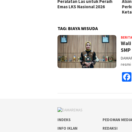
Peralatan Las untuk Peraih
Alsintan untuk Petani Kediri
Emas LKS Nasional 2026
Perkuat Produktivitas dan
Ketahanan Pangan
TAG:
BIAYA WISUDA
BERITA
Wali
SMP
DAMARE
resmi
INDEKS
PEDOMAN MEDIA
INFO IKLAN
REDAKSI