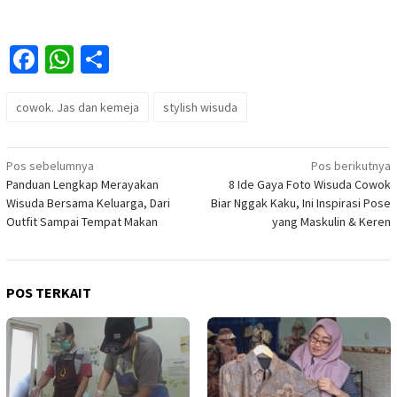
Facebook
WhatsApp
Share
cowok. Jas dan kemeja
stylish wisuda
Navigasi
Pos sebelumnya
Pos berikutnya
Panduan Lengkap Merayakan
8 Ide Gaya Foto Wisuda Cowok
pos
Wisuda Bersama Keluarga, Dari
Biar Nggak Kaku, Ini Inspirasi Pose
Outfit Sampai Tempat Makan
yang Maskulin & Keren
POS TERKAIT