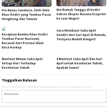
Ibu Rumah Tangga di Kediri
Pie Nanas Candaria, Oleh-Oleh
Sukses Ekspor Busana Ecoprint
Khas Kediri yang Tembus Pasar
ke Luar Negeri
Hongkong dan Taiwan
Cara Membuat Cuka Apel
Kerajinan Bambu Khas Kediri
Sendiri dari Sari Apel di Rumah,
Tembus Pasar Nasional,
Ternyata Mudah Banget!
Berawal dari Potensi Alam
Desa Kerkep
Manfaat Minum Cuka Apel
4 Manfaat Cuka Apel dan Sari
Setiap Hari Terhadap
Apel untuk Kesehatan Tubuh,
Kesehatan Tubuh
Apakah Sama?
Tinggalkan Balasan
Alamat email Anda tidak akan dipublikasikan.
Ruas yang wajib ditandai
*