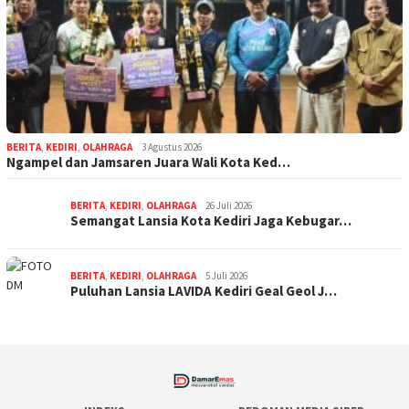
BERITA
,
KEDIRI
,
OLAHRAGA
3 Agustus 2026
Ngampel dan Jamsaren Juara Wali Kota Ked…
BERITA
,
KEDIRI
,
OLAHRAGA
26 Juli 2026
Semangat Lansia Kota Kediri Jaga Kebugar…
BERITA
,
KEDIRI
,
OLAHRAGA
5 Juli 2026
Puluhan Lansia LAVIDA Kediri Geal Geol J…