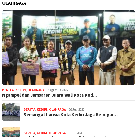
OLAHRAGA
BERITA
,
KEDIRI
,
OLAHRAGA
3 Agustus 2026
Ngampel dan Jamsaren Juara Wali Kota Ked…
BERITA
,
KEDIRI
,
OLAHRAGA
26 Juli 2026
Semangat Lansia Kota Kediri Jaga Kebugar…
BERITA
,
KEDIRI
,
OLAHRAGA
5 Juli 2026