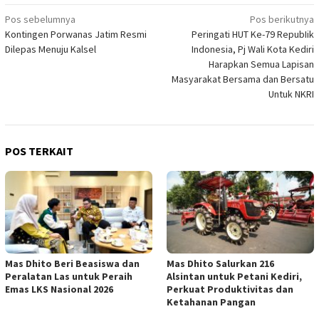
Navigasi
Pos sebelumnya
Pos berikutnya
Kontingen Porwanas Jatim Resmi
Peringati HUT Ke-79 RepubIik
pos
Dilepas Menuju Kalsel
Indonesia, Pj Wali Kota Kediri
Harapkan Semua Lapisan
Masyarakat Bersama dan Bersatu
Untuk NKRI
POS TERKAIT
Mas Dhito Beri Beasiswa dan
Mas Dhito Salurkan 216
Peralatan Las untuk Peraih
Alsintan untuk Petani Kediri,
Emas LKS Nasional 2026
Perkuat Produktivitas dan
Ketahanan Pangan