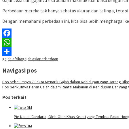
Gajah Asia dan gajah Afrika adalah makhluk luar biasa dengan ci
Perbedaan mereka tak hanya sebatas ukuran dan telinga, tetapi ju
Dengan memahami perbedaan ini, kita bisa lebih menghargai ke
Facebook
WhatsApp
gajah afrika
gajah asia
perbedaan
Share
Navigasi pos
Pos sebelumnya
7 Fakta Menarik Gajah dalam Kehidupan yang Jarang Dike
Pos berikutnya
Peran Gajah dalam Rantai Makanan di Kehidupan Liar yang
Pos terkait
Pie Nanas Candaria, Oleh-Oleh Khas Kediri yang Tembus Pasar Hon