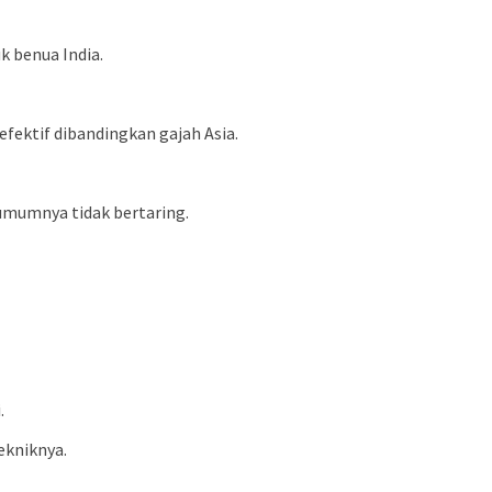
k benua India.
fektif dibandingkan gajah Asia.
 umumnya tidak bertaring.
.
ekniknya.