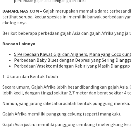
perbedaan gajah asia dengan gajah afrika
DAMAREMAS.COM –
Gajah merupakan mamalia darat terbesar di d
terlihat serupa, kedua spesies ini memiliki banyak perbedaan yan
ekologisnya.
Berikut beberapa perbedaan gajah Asia dan gajah Afrika yang jar
Bacaan Lainnya
5 Perbedaan Kawat Gigi dan Aligners, Mana yang Cocok un
Perbedaan Baby Blues dengan Depresi yang Sering Diang
Perbedaan Vasektomi dengan Kebiri yang Masih Dianggap 
1. Ukuran dan Bentuk Tubuh
Secara umum, Gajah Afrika lebih besar dibandingkan gajah Asia.
lebih kecil, dengan tinggi sekitar 2,7 meter dan berat sekitar 4 t
Namun, yang jarang diketahui adalah bentuk punggung mereka:
Gajah Afrika memiliki punggung cekung (seperti mangkuk).
Gajah Asia justru memiliki punggung cembung (melengkung ke a