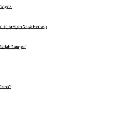
 Negeri
Potensi Alam Desa Kerkep
 Mudah Banget!
 Sama?