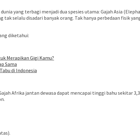
unia yang terbagi menjadi dua spesies utama: Gajah Asia (Elephas
g tak selalu disadari banyak orang. Tak hanya perbedaan fisik yang 
ang diketahui:
tuk Merapikan Gigi Kamu?
gap Sama
Tabu di Indonesia
 Gajah Afrika jantan dewasa dapat mencapai tinggi bahu sekitar 3,
on.
tas).