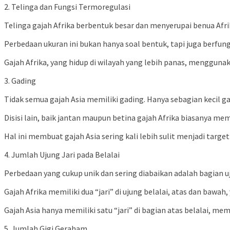
2. Telinga dan Fungsi Termoregulasi
Telinga gajah Afrika berbentuk besar dan menyerupai benua Afrik
Perbedaan ukuran ini bukan hanya soal bentuk, tapi juga berfung
Gajah Afrika, yang hidup di wilayah yang lebih panas, mengguna
3. Gading
Tidak semua gajah Asia memiliki gading. Hanya sebagian kecil g
Disisi lain, baik jantan maupun betina gajah Afrika biasanya memi
Hal ini membuat gajah Asia sering kali lebih sulit menjadi targ
4. Jumlah Ujung Jari pada Belalai
Perbedaan yang cukup unik dan sering diabaikan adalah bagian uj
Gajah Afrika memiliki dua “jari” di ujung belalai, atas dan baw
Gajah Asia hanya memiliki satu “jari” di bagian atas belalai, 
5. Jumlah Gigi Geraham