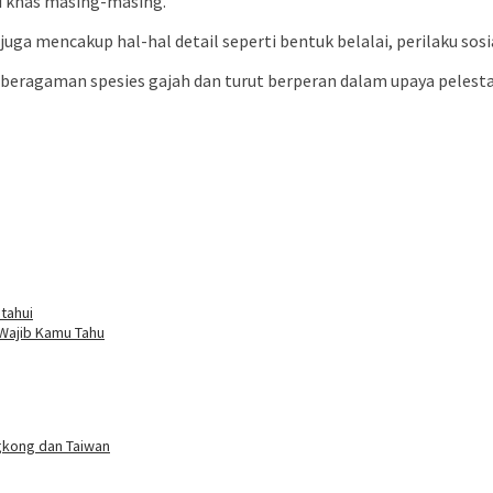
ri khas masing-masing.
ga mencakup hal-hal detail seperti bentuk belalai, perilaku sosia
beragaman spesies gajah dan turut berperan dalam upaya pelesta
tahui
 Wajib Kamu Tahu
gkong dan Taiwan