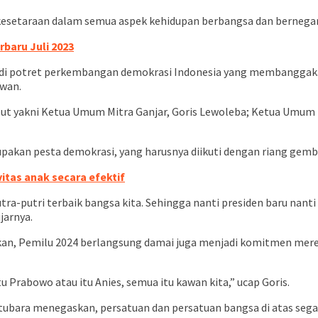
i kesetaraan dalam semua aspek kehidupan berbangsa dan bernegar
rbaru Juli 2023
adi potret perkembangan demokrasi Indonesia yang membanggakan
awan.
ebut yakni Ketua Umum Mitra Ganjar, Goris Lewoleba; Ketua Umum
an pesta demokrasi, yang harusnya diikuti dengan riang gembir
itas anak secara efektif
-putri terbaik bangsa kita. Sehingga nanti presiden baru nanti ad
jarnya.
, Pemilu 2024 berlangsung damai juga menjadi komitmen mereka s
 Prabowo atau itu Anies, semua itu kawan kita,” ucap Goris.
ubara menegaskan, persatuan dan persatuan bangsa di atas sega