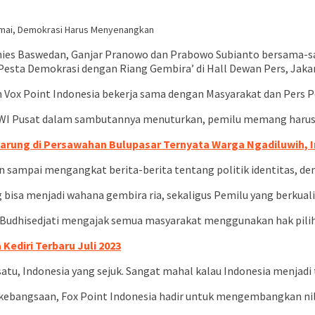
amai, Demokrasi Harus Menyenangkan
ies Baswedan, Ganjar Pranowo dan Prabowo Subianto bersama-sa
sta Demokrasi dengan Riang Gembira’ di Hall Dewan Pers, Jakart
leh Vox Point Indonesia bekerja sama dengan Masyarakat dan Pers
lu PWI Pusat dalam sambutannya menuturkan, pemilu memang ha
ung di Persawahan Bulupasar Ternyata Warga Ngadiluwih, In
n sampai mengangkat berita-berita tentang politik identitas, d
bisa menjadi wahana gembira ria, sekaligus Pemilu yang berkualita
Budhisedjati mengajak semua masyarakat menggunakan hak pilihn
Kediri Terbaru Juli 2023
, Indonesia yang sejuk. Sangat mahal kalau Indonesia menjadi te
kebangsaan, Fox Point Indonesia hadir untuk mengembangkan nil