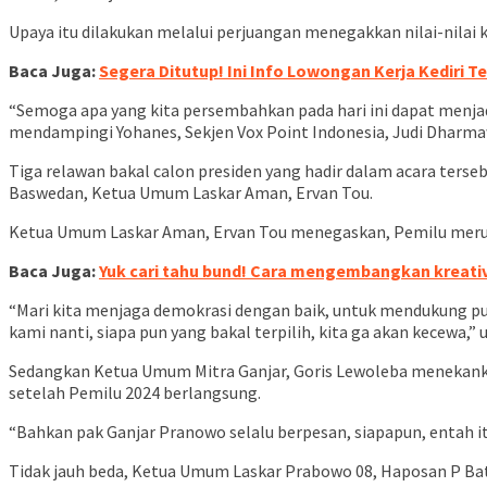
Upaya itu dilakukan melalui perjuangan menegakkan nilai-nila
Baca Juga:
Segera Ditutup! Ini Info Lowongan Kerja Kediri Te
“Semoga apa yang kita persembahkan pada hari ini dapat menj
mendampingi Yohanes, Sekjen Vox Point Indonesia, Judi Dharm
Tiga relawan bakal calon presiden yang hadir dalam acara ters
Baswedan, Ketua Umum Laskar Aman, Ervan Tou.
Ketua Umum Laskar Aman, Ervan Tou menegaskan, Pemilu merupak
Baca Juga:
Yuk cari tahu bund! Cara mengembangkan kreativ
“Mari kita menjaga demokrasi dengan baik, untuk mendukung putra
kami nanti, siapa pun yang bakal terpilih, kita ga akan kecewa,” u
Sedangkan Ketua Umum Mitra Ganjar, Goris Lewoleba menekankan
setelah Pemilu 2024 berlangsung.
“Bahkan pak Ganjar Pranowo selalu berpesan, siapapun, entah itu
Tidak jauh beda, Ketua Umum Laskar Prabowo 08, Haposan P Bat