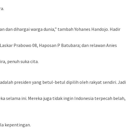
a.
 dan dihargai warga dunia,” tambah Yohanes Handojo. Hadir
 Laskar Prabowo 08, Haposan P Batubara; dan relawan Anies
a, penuh suka cita.
alah presiden yang betul-betul dipilih oleh rakyat sendiri. Jadi
elama ini. Mereka juga tidak ingin Indonesia terpecah belah,
la kepentingan.