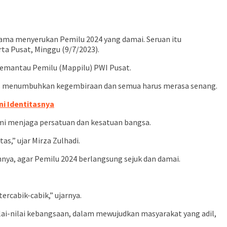
ma menyerukan Pemilu 2024 yang damai. Seruan itu
a Pusat, Minggu (9/7/2023).
 Pemantau Pemilu (Mappilu) PWI Pusat.
rus menumbuhkan kegembiraan dan semua harus merasa senang.
i Identitasnya
emi menjaga persatuan dan kesatuan bangsa.
s,” ujar Mirza Zulhadi.
ya, agar Pemilu 2024 berlangsung sejuk dan damai.
rcabik-cabik,” ujarnya.
ai-nilai kebangsaan, dalam mewujudkan masyarakat yang adil,