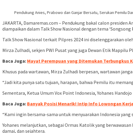
Pendukung Anies, Prabowo dan Ganjar Bersatu, Serukan Pemilu D
JAKARTA, Damaremas.com – Pendukung bakal calon presiden An
diampaikan dalam Talk Show Nasional dengan tema ‘Songsong Pe
Talk Show Nasional terkait Pilpres 2024 ini diselenggarakan o
Mirza Zulhadi, sekjen PWI Pusat yang juga Dewan Etik Mappi
Baca Juga:
Mayat Perempuan yang Ditemukan Terbungkus Kar
Khusus pada wartawan, Mirza Zulhadi berpesan, wartawan janga
“Jadi kita punya satu tujuan, harapan, bahwa Pemilu itu memang 
Sementara, Ketua Umum Vox Point Indonesia, Yohanes Handojo 
Baca Juga:
Banyak Posisi Menarik! Intip Info Lowongan Kerja 
“Kami ingin bersama-sama untuk menyuarakan Indonesia yang satu
Yohanes melanjutkan, sebagai Ormas Katolik yang berwawasan 
damai, dan sejahtera.