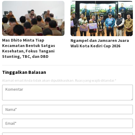
Mas Dhito Minta Tiap
Ngampel dan Jamsaren Juara
Kecamatan Bentuk Satgas
Wali Kota Kediri Cup 2026
Kesehatan, Fokus Tangani
Stunting, TBC, dan DBD
Tinggalkan Balasan
Alamat email Anda tidak akan dipublikasikan.
Ruas yang wajib ditandai
*