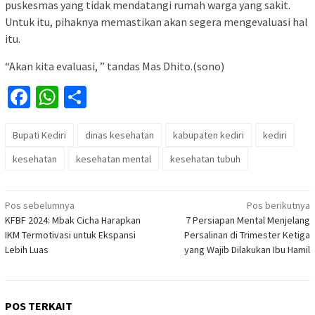
puskesmas yang tidak mendatangi rumah warga yang sakit.
Untuk itu, pihaknya memastikan akan segera mengevaluasi hal
itu.
“Akan kita evaluasi, ” tandas Mas Dhito.(sono)
Facebook
WhatsApp
Share
Bupati Kediri
dinas kesehatan
kabupaten kediri
kediri
kesehatan
kesehatan mental
kesehatan tubuh
Navigasi
Pos sebelumnya
Pos berikutnya
KFBF 2024: Mbak Cicha Harapkan
7 Persiapan Mental Menjelang
pos
IKM Termotivasi untuk Ekspansi
Persalinan di Trimester Ketiga
Lebih Luas
yang Wajib Dilakukan Ibu Hamil
POS TERKAIT