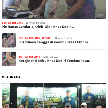
BERITA
,
HIBURAN
18 November 2025
Pie Nanas Candaria, Oleh-Oleh Khas Kedir…
BERITA
,
HIBURAN
,
KEDIRI
11 November 2025
Ibu Rumah Tangga di Kediri Sukses Ekspor…
BERITA
,
HIBURAN
9 Agustus 2025
Kerajinan Bambu Khas Kediri Tembus Pasar…
OLAHRAGA