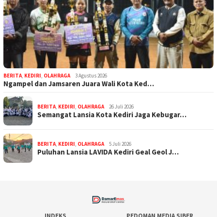
BERITA
,
KEDIRI
,
OLAHRAGA
3 Agustus 2026
Ngampel dan Jamsaren Juara Wali Kota Ked…
BERITA
,
KEDIRI
,
OLAHRAGA
26 Juli 2026
Semangat Lansia Kota Kediri Jaga Kebugar…
BERITA
,
KEDIRI
,
OLAHRAGA
5 Juli 2026
Puluhan Lansia LAVIDA Kediri Geal Geol J…
INDEKS
PEDOMAN MEDIA SIBER