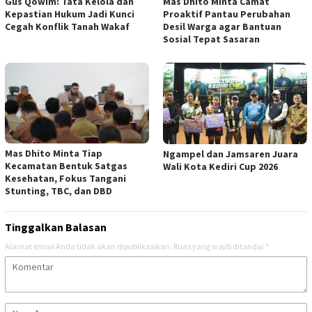
Gus Qowim: Tata Kelola dan
Mas Dhito Minta Camat
Kepastian Hukum Jadi Kunci
Proaktif Pantau Perubahan
Cegah Konflik Tanah Wakaf
Desil Warga agar Bantuan
Sosial Tepat Sasaran
Mas Dhito Minta Tiap
Ngampel dan Jamsaren Juara
Kecamatan Bentuk Satgas
Wali Kota Kediri Cup 2026
Kesehatan, Fokus Tangani
Stunting, TBC, dan DBD
Tinggalkan Balasan
Alamat email Anda tidak akan dipublikasikan.
Ruas yang wajib ditandai
*