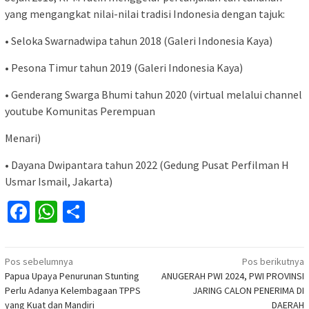
yang mengangkat nilai-nilai tradisi Indonesia dengan tajuk:
• Seloka Swarnadwipa tahun 2018 (Galeri Indonesia Kaya)
• Pesona Timur tahun 2019 (Galeri Indonesia Kaya)
• Genderang Swarga Bhumi tahun 2020 (virtual melalui channel
youtube Komunitas Perempuan
Menari)
• Dayana Dwipantara tahun 2022 (Gedung Pusat Perfilman H
Usmar Ismail, Jakarta)
Facebook
WhatsApp
Share
Navigasi
Pos sebelumnya
Pos berikutnya
Papua Upaya Penurunan Stunting
ANUGERAH PWI 2024, PWI PROVINSI
pos
Perlu Adanya Kelembagaan TPPS
JARING CALON PENERIMA DI
yang Kuat dan Mandiri
DAERAH