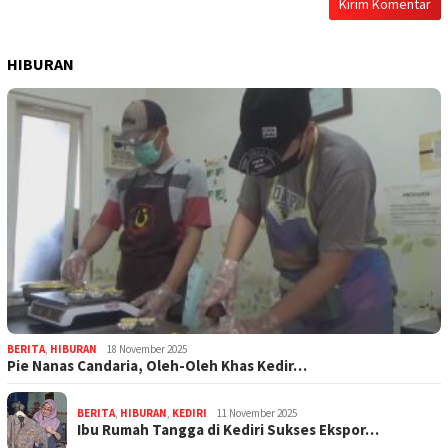
HIBURAN
BERITA
,
HIBURAN
18 November 2025
Pie Nanas Candaria, Oleh-Oleh Khas Kedir…
BERITA
,
HIBURAN
,
KEDIRI
11 November 2025
Ibu Rumah Tangga di Kediri Sukses Ekspor…