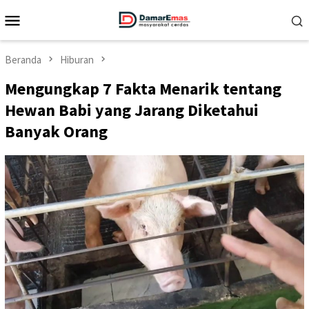
Loncat
Menu
ke
Mobile
konten
Beranda
Hiburan
Mengungkap 7 Fakta Menarik tentang
Hewan Babi yang Jarang Diketahui
Banyak Orang