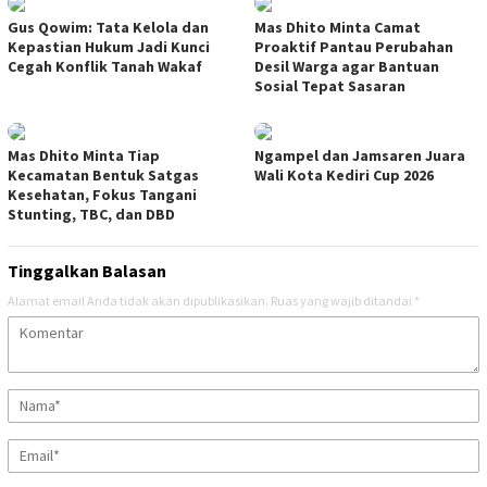
Gus Qowim: Tata Kelola dan
Mas Dhito Minta Camat
Kepastian Hukum Jadi Kunci
Proaktif Pantau Perubahan
Cegah Konflik Tanah Wakaf
Desil Warga agar Bantuan
Sosial Tepat Sasaran
Mas Dhito Minta Tiap
Ngampel dan Jamsaren Juara
Kecamatan Bentuk Satgas
Wali Kota Kediri Cup 2026
Kesehatan, Fokus Tangani
Stunting, TBC, dan DBD
Tinggalkan Balasan
Alamat email Anda tidak akan dipublikasikan.
Ruas yang wajib ditandai
*