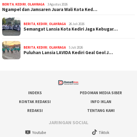
BERITA
,
KEDIRI
,
OLAHRAGA
3 Agustus 2026
Ngampel dan Jamsaren Juara Wali Kota Ked…
BERITA
,
KEDIRI
,
OLAHRAGA
26 Juli 2026
Semangat Lansia Kota Kediri Jaga Kebugar…
BERITA
,
KEDIRI
,
OLAHRAGA
5 Juli 2026
Puluhan Lansia LAVIDA Kediri Geal Geol J…
INDEKS
PEDOMAN MEDIA SIBER
KONTAK REDAKSI
INFO IKLAN
REDAKSI
TENTANG KAMI
JARINGAN SOCIAL
Youtube
Tiktok