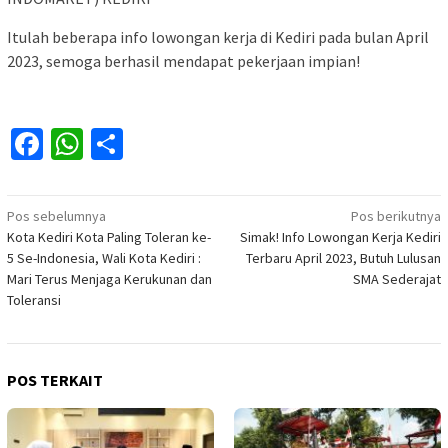
Itulah beberapa info lowongan kerja di Kediri pada bulan April
2023, semoga berhasil mendapat pekerjaan impian!
Facebook
WhatsApp
Share
Navigasi
Pos sebelumnya
Pos berikutnya
Kota Kediri Kota Paling Toleran ke-
Simak! Info Lowongan Kerja Kediri
pos
5 Se-Indonesia, Wali Kota Kediri :
Terbaru April 2023, Butuh Lulusan
Mari Terus Menjaga Kerukunan dan
SMA Sederajat
Toleransi
POS TERKAIT