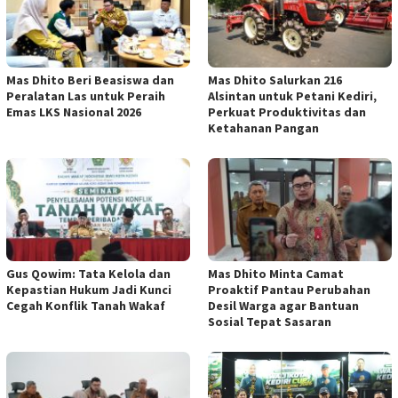
Mas Dhito Beri Beasiswa dan
Mas Dhito Salurkan 216
Peralatan Las untuk Peraih
Alsintan untuk Petani Kediri,
Emas LKS Nasional 2026
Perkuat Produktivitas dan
Ketahanan Pangan
Gus Qowim: Tata Kelola dan
Mas Dhito Minta Camat
Kepastian Hukum Jadi Kunci
Proaktif Pantau Perubahan
Cegah Konflik Tanah Wakaf
Desil Warga agar Bantuan
Sosial Tepat Sasaran