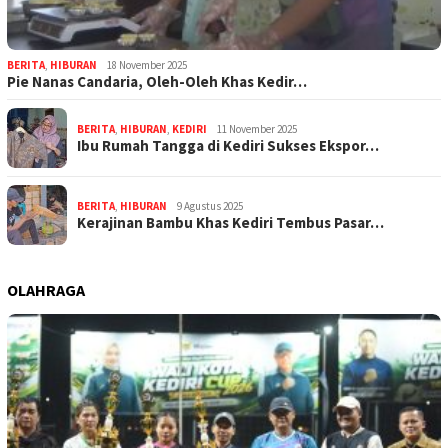
BERITA
,
HIBURAN
18 November 2025
Pie Nanas Candaria, Oleh-Oleh Khas Kedir…
BERITA
,
HIBURAN
,
KEDIRI
11 November 2025
Ibu Rumah Tangga di Kediri Sukses Ekspor…
BERITA
,
HIBURAN
9 Agustus 2025
Kerajinan Bambu Khas Kediri Tembus Pasar…
OLAHRAGA