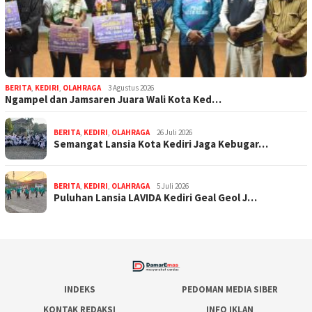
BERITA
,
KEDIRI
,
OLAHRAGA
3 Agustus 2026
Ngampel dan Jamsaren Juara Wali Kota Ked…
BERITA
,
KEDIRI
,
OLAHRAGA
26 Juli 2026
Semangat Lansia Kota Kediri Jaga Kebugar…
BERITA
,
KEDIRI
,
OLAHRAGA
5 Juli 2026
Puluhan Lansia LAVIDA Kediri Geal Geol J…
INDEKS
PEDOMAN MEDIA SIBER
KONTAK REDAKSI
INFO IKLAN