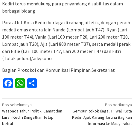
Kediri terus mendukung para penyandang disabilitas dalam
berbagai bidang
Para atlet Kota Kediri berlaga di cabang atletik, dengan peraih
medali emas antara lain Nanda (Lompat jauh T47), Ryan (Lari
100 meter T44), Vania (Lari 100 meter T20, Lari 200 meter T20,
Lompat jauh T20), Ajis (Lari 800 meter T37), serta medali perak
dari Eifie (Lari 100 meter T47, Lari 200 meter T47) dan Fitri
(Tolak peluru)/adv/sono
Bagian Protokol dan Komunikasi Pimpinan Sekretariat
Facebook
WhatsApp
Share
Navigasi
Pos sebelumnya
Pos berikutnya
Waspada Tahun Politik! Camat dan
Gempur Rokok Ilegal: Pj Wali Kota
pos
Lurah Kediri Diingatkan Tetap
Kediri Ajak Karang Taruna Bagikan
Netral
Informasi ke Masyarakat