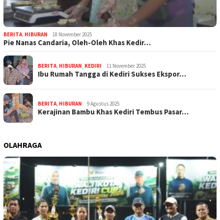
BERITA
,
HIBURAN
18 November 2025
Pie Nanas Candaria, Oleh-Oleh Khas Kedir…
BERITA
,
HIBURAN
,
KEDIRI
11 November 2025
Ibu Rumah Tangga di Kediri Sukses Ekspor…
BERITA
,
HIBURAN
9 Agustus 2025
Kerajinan Bambu Khas Kediri Tembus Pasar…
OLAHRAGA