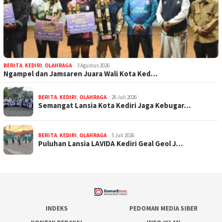
BERITA
,
KEDIRI
,
OLAHRAGA
3 Agustus 2026
Ngampel dan Jamsaren Juara Wali Kota Ked…
BERITA
,
KEDIRI
,
OLAHRAGA
26 Juli 2026
Semangat Lansia Kota Kediri Jaga Kebugar…
BERITA
,
KEDIRI
,
OLAHRAGA
5 Juli 2026
Puluhan Lansia LAVIDA Kediri Geal Geol J…
INDEKS
PEDOMAN MEDIA SIBER