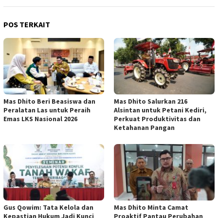
POS TERKAIT
Mas Dhito Beri Beasiswa dan
Mas Dhito Salurkan 216
Peralatan Las untuk Peraih
Alsintan untuk Petani Kediri,
Emas LKS Nasional 2026
Perkuat Produktivitas dan
Ketahanan Pangan
Gus Qowim: Tata Kelola dan
Mas Dhito Minta Camat
Kepastian Hukum Jadi Kunci
Proaktif Pantau Perubahan