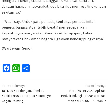
mengerti hukum, tidak melanggar hukum, dan tahu diri,
dengan harapan masyarakat juga bisa ikut menjaga lingkungan
sekitarnya.”
“Pesan saya Untuk para pemuda, tentunya pemuda inilah
penerus bangsa. Agar lebih kreatif mengedepankan
kepentingan masyarakat. Karena sekuat apapun, kalau
masyarakat tidak aman negara juga akan hancur,”pungkasnya.
(Wartawan : Seno)
Facebook
WhatsApp
Share
Navigasi
Pos sebelumnya
Pos berikutnya
Tak Mau Kecolongan, Pemkot
Per 1 Maret 2023, Aplikasi
pos
Kediri Terus Gencarkan Kampanye
PeduliLindungi Bertransformasi
Cegah Stunting
Menjadi SATUSEHAT Mobile