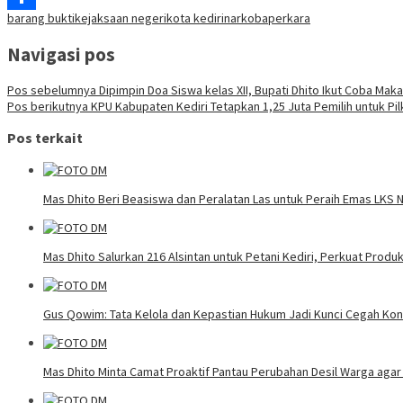
barang bukti
kejaksaan negeri
kota kediri
narkoba
perkara
Share
Navigasi pos
Pos sebelumnya
Dipimpin Doa Siswa kelas XII, Bupati Dhito Ikut Coba Maka
Pos berikutnya
KPU Kabupaten Kediri Tetapkan 1,25 Juta Pemilih untuk Pi
Pos terkait
Mas Dhito Beri Beasiswa dan Peralatan Las untuk Peraih Emas LKS 
Mas Dhito Salurkan 216 Alsintan untuk Petani Kediri, Perkuat Produ
Gus Qowim: Tata Kelola dan Kepastian Hukum Jadi Kunci Cegah Kon
Mas Dhito Minta Camat Proaktif Pantau Perubahan Desil Warga agar