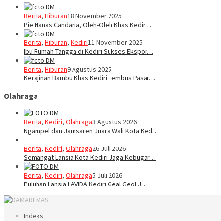
Berita
,
Hiburan
18 November 2025
Pie Nanas Candaria, Oleh-Oleh Khas Kedir…
Berita
,
Hiburan
,
Kediri
11 November 2025
Ibu Rumah Tangga di Kediri Sukses Ekspor…
Berita
,
Hiburan
9 Agustus 2025
Kerajinan Bambu Khas Kediri Tembus Pasar…
Olahraga
Berita
,
Kediri
,
Olahraga
3 Agustus 2026
Ngampel dan Jamsaren Juara Wali Kota Ked…
Berita
,
Kediri
,
Olahraga
26 Juli 2026
Semangat Lansia Kota Kediri Jaga Kebugar…
Berita
,
Kediri
,
Olahraga
5 Juli 2026
Puluhan Lansia LAVIDA Kediri Geal Geol J…
Indeks