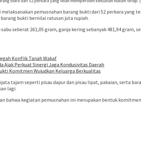
arang bukti dari 52 perkara yang telah memperoleh kekuatan hukum tetap. 
iri melaksanakan pemusnahan barang bukti dari 52 perkara yang
arang bukti bernilai ratusan juta rupiah.
sabu seberat 261,05 gram, ganja kering sebanyak 481,94 gram, sert
Cegah Konflik Tanah Wakaf
a Ajak Perkuat Sinergi Jaga Kondusivitas Daerah
ukti Komitmen Wujudkan Keluarga Berkualitas
ata tajam seperti pisau dapur dan pisau lipat, pakaian, serta bar
an lagi.
askan bahwa kegiatan pemusnahan ini merupakan bentuk komitm