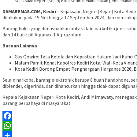
Kejaksaan Negeri (Kejari) Kota Kediri melaksanakan pemusnahan b
DAMAREMAS.COM, Kediri –
Kejaksaan Negeri (Kejari) Kota Ked
dilakukan pada 15 Mei hingga 17 September 2024, dan mencakup b
Barang bukti yang dimusnahkan antara lain narkotika jenis sabu-
dan 14 butir pil Alganax-1 Alprazolam.
Bacaan Lainnya
Gus Qowim: Tata Kelola dan Kepastian Hukum Jadi Kunci 
Malam Pamit Kenal Kapolres Kediri Kota, Wali Kota Vinand
Kota Kediri Borong Empat Penghargaan Harganas 2026, B
Selain narkoba, barang elektronik berupa 8 buah handphone, senj
diblender, digerinda, dan dihancurkan hingga tidak dapat digunak
Kepala Kejaksaan Negeri Kota Kediri, Andi Mirnawaty, meneg
barang berbahaya di masyarakat.
Facebook
WhatsApp