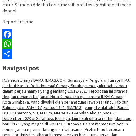
catur. Semoga Adeeba terus meraih prestasi gemilang di masa
depan!
Reporter :sono.
Facebook
WhatsApp
Share
Navigasi pos
Pos sebelumnya
DAMAREMAS.COM ,Surabaya – Perguruan Karate INKAI
(Institut Karate-Do Indonesia) Cabang Surabaya mengukir babak baru
dalam perjalanannya yang gemilang.10/12/2023 Terobosan ini ditandai
dengan penandatanganan Nota Kerjasama epik antara INKAI Cabang
Kota Surabaya, yang diwakili oleh penanggung jawab ranting, Habibur
Rahman, dan SMA 17 Agustus 1945 (SMATAG), yang diwakili oleh Bapak
Drs. Prehartono, SH, M.Hum, MM selaku Kepala Sekolah pada 4
Desember 2023 di Surabaya. Hasilnya, kini telah dibuka ranting dan dojo
baru INKAI yang megah di SMATAG Surabaya. Dalam momentum penuh
semangat saat penandatanganan kerjasama, Prehartono berbicara
penuh optimisme. Diharapkannya, dengan bersatunya INKAI dan