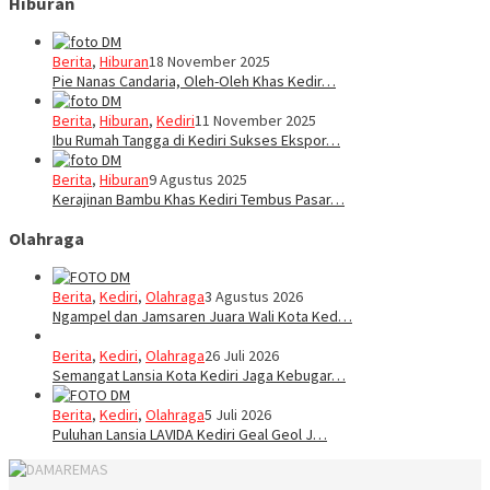
Hiburan
Berita
,
Hiburan
18 November 2025
Pie Nanas Candaria, Oleh-Oleh Khas Kedir…
Berita
,
Hiburan
,
Kediri
11 November 2025
Ibu Rumah Tangga di Kediri Sukses Ekspor…
Berita
,
Hiburan
9 Agustus 2025
Kerajinan Bambu Khas Kediri Tembus Pasar…
Olahraga
Berita
,
Kediri
,
Olahraga
3 Agustus 2026
Ngampel dan Jamsaren Juara Wali Kota Ked…
Berita
,
Kediri
,
Olahraga
26 Juli 2026
Semangat Lansia Kota Kediri Jaga Kebugar…
Berita
,
Kediri
,
Olahraga
5 Juli 2026
Puluhan Lansia LAVIDA Kediri Geal Geol J…