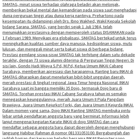
SMATAG, minat siswa terhadap olahraga beladiri akan melonjak,
memberikan bekal mental dan kemandirian pada siswa saat menghadapi
dunia perguruan tinggi atau dunia kerja nantinya. Prehartono pada
kesempatan itu didampingi oleh Drs. Ibno Wakhed, Wakil Kepala Sekolah
bidang Sarana. SMATAG, yang berdiri sejak 1 Juli 1984, telah
menunjukkan prestasinya dengan memperoleh status DISAMAKAN pada
1 Februari 1989. Menyikapi era globalisasi, SMATAG bertekad untuk terus
meningkatkan kualitas sumber daya manusia, kedisiplinan siswa, mutu
lulusan, dan menggali minat serta bakat siswa di berbagai bidang.
Prestasi gemilang siswa-siswi SMATAG tak terhitung dalam satu dekade
terakhir, dengan 73 siswa alumni diterima di Perguruan Tinggi Negeri. Di
sisi lain, Gondo Hadi Wijaya S.Pd, M.Pd, Ketua Umum INKAI Cabang
Surabaya, memberikan apresiasi dan harapannya. Ranting baru INKAI di
SMATAG diharapkan dapat menelurkan bibit-bibit unggulan daerah,
meraih prestasi di tingkat regional Jawa Timur hingga Nasional. INKAI
Surabaya saat ini bangga memiliki 35 Dojo, termasuk Dojo baru di
SMATAG. Torehan prestasi INKAI Cabang Surabaya tahun ini semakin
menegaskan keunggulannya, meraih Juara Umum II Piala Pangdam
Brawijaya, Juara Umum Kejurkot Forki, dan Juara Umum II Kejurda INKAI.
Dalam momen yang sama, Dojo INKAI Ranting SMATAG membuka pintu
lebar untuk pendaftaran anggota baru yang berminat. Informasi lebih
lanjut mengenai kegiatan Karate INKAI di dojo SMATAG dan cara
mendaftar sebagai anggota baru dapat diperoleh dengan menghubungi
langsung Habibur Rahman di nomor 081331053100. Bergabunglah dan
jadilah bagian dari kejayaan beladiri bersama INKAI! Reporter:sono