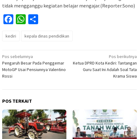
tidak mengganggu kegiatan belajar mengajar.(Reporter:Sono)
Facebook
WhatsApp
Share
kediri
kepala dinas pendidikan
Navigasi
Pos sebelumnya
Pos berikutnya
Pengaruh Besar Pada Penggemar
Ketua DPRD Kota Kediri: Tantangan
pos
MotoGP Usai Pensiunnya Valentino
Guru Saat Ini Adalah Soal Tata
Rossi
Krama Siswa
POS TERKAIT