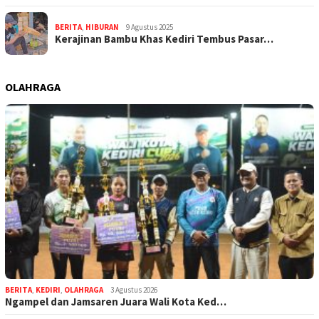
BERITA
,
HIBURAN
9 Agustus 2025
Kerajinan Bambu Khas Kediri Tembus Pasar…
OLAHRAGA
BERITA
,
KEDIRI
,
OLAHRAGA
3 Agustus 2026
Ngampel dan Jamsaren Juara Wali Kota Ked…