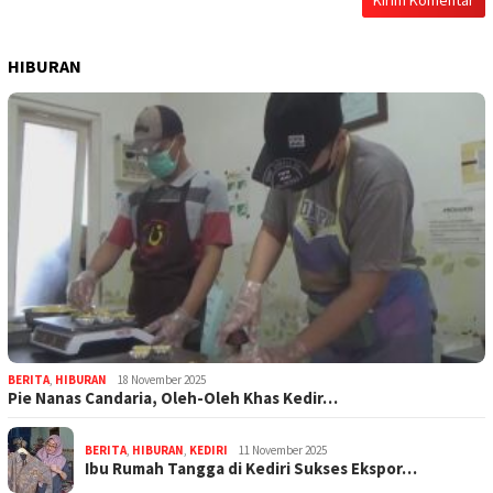
HIBURAN
BERITA
,
HIBURAN
18 November 2025
Pie Nanas Candaria, Oleh-Oleh Khas Kedir…
BERITA
,
HIBURAN
,
KEDIRI
11 November 2025
Ibu Rumah Tangga di Kediri Sukses Ekspor…