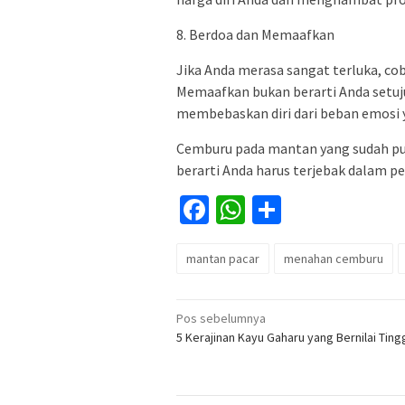
8. Berdoa dan Memaafkan
Jika Anda merasa sangat terluka, cob
Memaafkan bukan berarti Anda setuju
membebaskan diri dari beban emosi y
Cemburu pada mantan yang sudah pun
berarti Anda harus terjebak dalam pe
Facebook
WhatsApp
Share
mantan pacar
menahan cemburu
Navigasi
Pos sebelumnya
5 Kerajinan Kayu Gaharu yang Bernilai Ting
pos