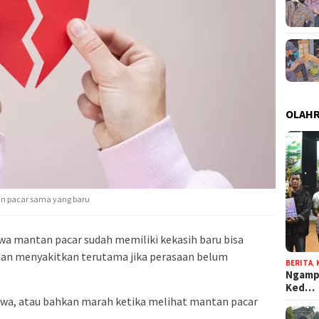
OLAH
n pacar sama yang baru
a mantan pacar sudah memiliki kekasih baru bisa
n menyakitkan terutama jika perasaan belum
BERITA
,
Ngampe
Ked…
cewa, atau bahkan marah ketika melihat mantan pacar