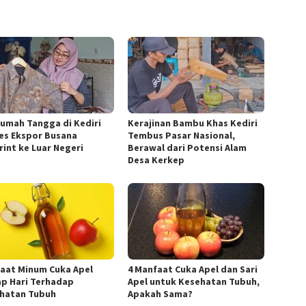
Rumah Tangga di Kediri
Kerajinan Bambu Khas Kediri
es Ekspor Busana
Tembus Pasar Nasional,
rint ke Luar Negeri
Berawal dari Potensi Alam
Desa Kerkep
aat Minum Cuka Apel
4 Manfaat Cuka Apel dan Sari
ap Hari Terhadap
Apel untuk Kesehatan Tubuh,
hatan Tubuh
Apakah Sama?