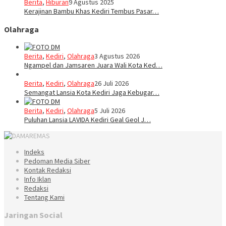
Berita
,
Hiburan
9 Agustus 2025
Kerajinan Bambu Khas Kediri Tembus Pasar…
Olahraga
Berita
,
Kediri
,
Olahraga
3 Agustus 2026
Ngampel dan Jamsaren Juara Wali Kota Ked…
Berita
,
Kediri
,
Olahraga
26 Juli 2026
Semangat Lansia Kota Kediri Jaga Kebugar…
Berita
,
Kediri
,
Olahraga
5 Juli 2026
Puluhan Lansia LAVIDA Kediri Geal Geol J…
Indeks
Pedoman Media Siber
Kontak Redaksi
Info Iklan
Redaksi
Tentang Kami
Jaringan Social