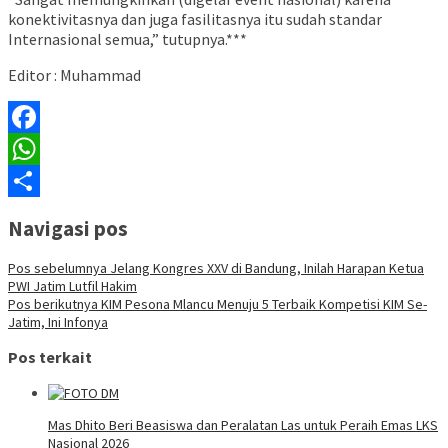
konektivitasnya dan juga fasilitasnya itu sudah standar
Internasional semua,” tutupnya.***
Editor : Muhammad
Facebook
WhatsApp
Share
Navigasi pos
Pos sebelumnya
Jelang Kongres XXV di Bandung, Inilah Harapan Ketua
PWI Jatim Lutfil Hakim
Pos berikutnya
KIM Pesona Mlancu Menuju 5 Terbaik Kompetisi KIM Se-
Jatim, Ini Infonya
Pos terkait
Mas Dhito Beri Beasiswa dan Peralatan Las untuk Peraih Emas LKS
Nasional 2026