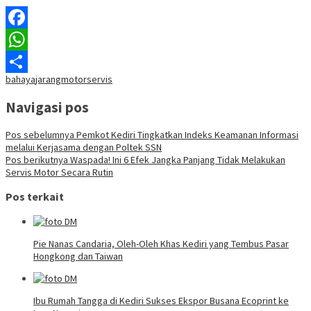
Facebook
WhatsApp
bahaya
jarang
motor
servis
Share
Navigasi pos
Pos sebelumnya
Pemkot Kediri Tingkatkan Indeks Keamanan Informasi
melalui Kerjasama dengan Poltek SSN
Pos berikutnya
Waspada! Ini 6 Efek Jangka Panjang Tidak Melakukan
Servis Motor Secara Rutin
Pos terkait
Pie Nanas Candaria, Oleh-Oleh Khas Kediri yang Tembus Pasar
Hongkong dan Taiwan
Ibu Rumah Tangga di Kediri Sukses Ekspor Busana Ecoprint ke