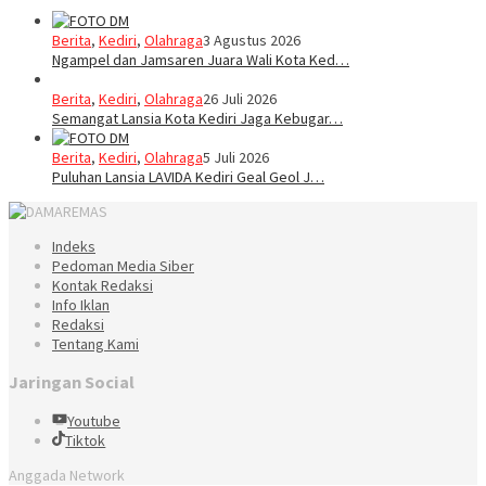
Berita
,
Kediri
,
Olahraga
3 Agustus 2026
Ngampel dan Jamsaren Juara Wali Kota Ked…
Berita
,
Kediri
,
Olahraga
26 Juli 2026
Semangat Lansia Kota Kediri Jaga Kebugar…
Berita
,
Kediri
,
Olahraga
5 Juli 2026
Puluhan Lansia LAVIDA Kediri Geal Geol J…
Indeks
Pedoman Media Siber
Kontak Redaksi
Info Iklan
Redaksi
Tentang Kami
Jaringan Social
Youtube
Tiktok
Anggada Network