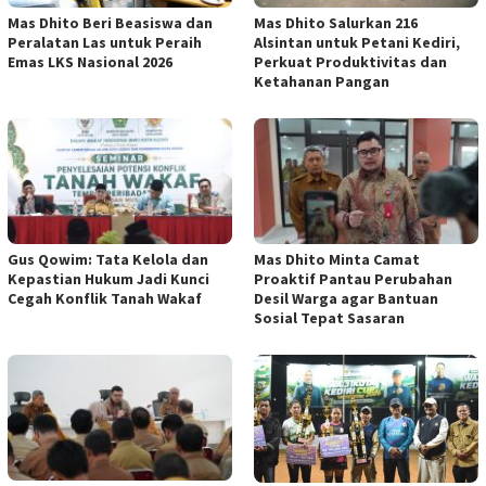
Mas Dhito Beri Beasiswa dan
Mas Dhito Salurkan 216
Peralatan Las untuk Peraih
Alsintan untuk Petani Kediri,
Emas LKS Nasional 2026
Perkuat Produktivitas dan
Ketahanan Pangan
Gus Qowim: Tata Kelola dan
Mas Dhito Minta Camat
Kepastian Hukum Jadi Kunci
Proaktif Pantau Perubahan
Cegah Konflik Tanah Wakaf
Desil Warga agar Bantuan
Sosial Tepat Sasaran