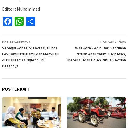
Editor : Muhammad
Facebook
WhatsApp
Share
Navigasi
Pos sebelumnya
Pos berikutnya
Sebagai Konselor Laktasi, Bunda
Wali Kota Kediri Beri Santunan
pos
Fey Temui Ibu Hamil dan Menyusui
Ribuan Anak Yatim, Berpesan,
di Puskesmas Ngletih, Ini
Mereka Tidak Boleh Putus Sekolah
Pesannya
POS TERKAIT