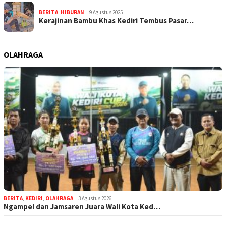
BERITA
,
HIBURAN
9 Agustus 2025
Kerajinan Bambu Khas Kediri Tembus Pasar…
OLAHRAGA
BERITA
,
KEDIRI
,
OLAHRAGA
3 Agustus 2026
Ngampel dan Jamsaren Juara Wali Kota Ked…