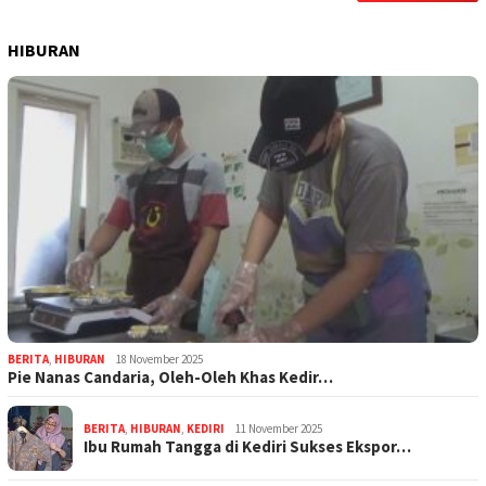
HIBURAN
BERITA
,
HIBURAN
18 November 2025
Pie Nanas Candaria, Oleh-Oleh Khas Kedir…
BERITA
,
HIBURAN
,
KEDIRI
11 November 2025
Ibu Rumah Tangga di Kediri Sukses Ekspor…