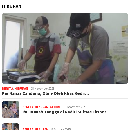
HIBURAN
BERITA
,
HIBURAN
18 November 2025
Pie Nanas Candaria, Oleh-Oleh Khas Kedir…
BERITA
,
HIBURAN
,
KEDIRI
11 November 2025
Ibu Rumah Tangga di Kediri Sukses Ekspor…
BERITA
,
HIBURAN
9 Agustus 2025