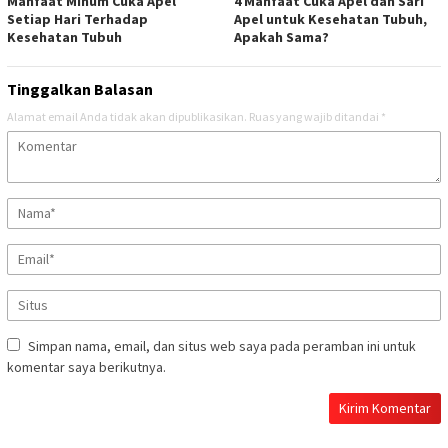
Manfaat Minum Cuka Apel
4 Manfaat Cuka Apel dan Sari
Setiap Hari Terhadap
Apel untuk Kesehatan Tubuh,
Kesehatan Tubuh
Apakah Sama?
Tinggalkan Balasan
Alamat email Anda tidak akan dipublikasikan.
Ruas yang wajib ditandai
*
Simpan nama, email, dan situs web saya pada peramban ini untuk
komentar saya berikutnya.