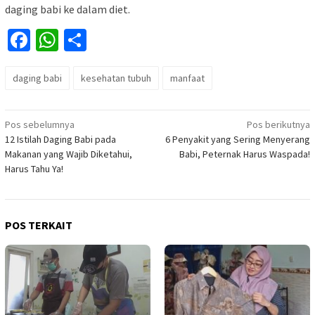
daging babi ke dalam diet.
Facebook
WhatsApp
Share
daging babi
kesehatan tubuh
manfaat
Navigasi
Pos sebelumnya
Pos berikutnya
12 Istilah Daging Babi pada
6 Penyakit yang Sering Menyerang
pos
Makanan yang Wajib Diketahui,
Babi, Peternak Harus Waspada!
Harus Tahu Ya!
POS TERKAIT