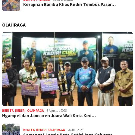
Kerajinan Bambu Khas Kediri Tembus Pasar…
OLAHRAGA
BERITA
,
KEDIRI
,
OLAHRAGA
3 Agustus 2026
Ngampel dan Jamsaren Juara Wali Kota Ked…
BERITA
,
KEDIRI
,
OLAHRAGA
26 Juli 2026
Semangat Lansia Kota Kediri Jaga Kebugar…