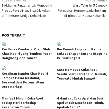
Navigasi
Pos sebelumnya
Pos berikutnya
8 Aktivitas Ringan untuk Membantu
Wajib Tahu! Ini 5 Dampak
pos
Proses Persalinan, Bisa Dilakukan
Perubahan Hormon pada Ibu Hamil
di Trimester Ketiga Kehamilan!
di Trimester Kedua Kehamilan
POS TERKAIT
Pie Nanas Candaria, Oleh-Oleh
Ibu Rumah Tangga di Kediri
Khas Kediri yang Tembus Pasar
Sukses Ekspor Busana Ecoprint
Hongkong dan Taiwan
ke Luar Negeri
Cara Membuat Cuka Apel
Kerajinan Bambu Khas Kediri
Sendiri dari Sari Apel di Rumah,
Tembus Pasar Nasional,
Ternyata Mudah Banget!
Berawal dari Potensi Alam
Desa Kerkep
Manfaat Minum Cuka Apel
4 Manfaat Cuka Apel dan Sari
Setiap Hari Terhadap
Apel untuk Kesehatan Tubuh,
Kesehatan Tubuh
Apakah Sama?