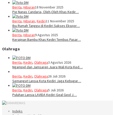
Berita
,
Hiburan
18 November 2025
Pie Nanas Candaria, Oleh-Oleh Khas Kedir…
Berita
,
Hiburan
,
Kediri
11 November 2025
Ibu Rumah Tangga di Kediri Sukses Ekspor…
Berita
,
Hiburan
9 Agustus 2025
Kerajinan Bambu Khas Kediri Tembus Pasar…
Olahraga
Berita
,
Kediri
,
Olahraga
3 Agustus 2026
Ngampel dan Jamsaren Juara Wali Kota Ked…
Berita
,
Kediri
,
Olahraga
26 Juli 2026
Semangat Lansia Kota Kediri Jaga Kebugar…
Berita
,
Kediri
,
Olahraga
5 Juli 2026
Puluhan Lansia LAVIDA Kediri Geal Geol J…
Indeks