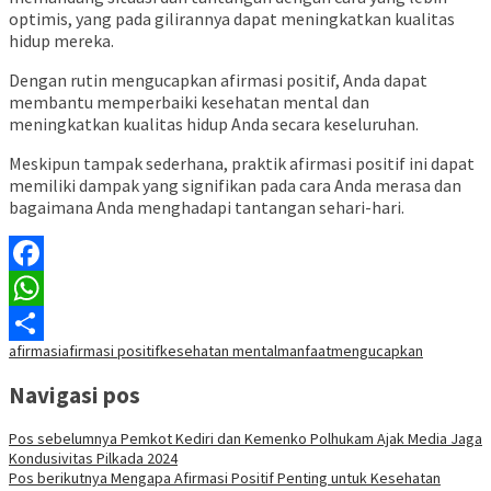
optimis, yang pada gilirannya dapat meningkatkan kualitas
hidup mereka.
Dengan rutin mengucapkan afirmasi positif, Anda dapat
membantu memperbaiki kesehatan mental dan
meningkatkan kualitas hidup Anda secara keseluruhan.
Meskipun tampak sederhana, praktik afirmasi positif ini dapat
memiliki dampak yang signifikan pada cara Anda merasa dan
bagaimana Anda menghadapi tantangan sehari-hari.
Facebook
WhatsApp
afirmasi
afirmasi positif
kesehatan mental
manfaat
mengucapkan
Share
Navigasi pos
Pos sebelumnya
Pemkot Kediri dan Kemenko Polhukam Ajak Media Jaga
Kondusivitas Pilkada 2024
Pos berikutnya
Mengapa Afirmasi Positif Penting untuk Kesehatan