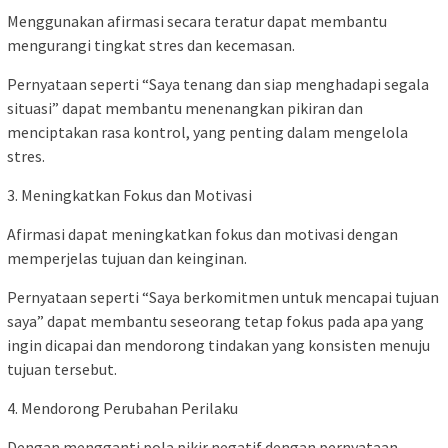
Menggunakan afirmasi secara teratur dapat membantu
mengurangi tingkat stres dan kecemasan.
Pernyataan seperti “Saya tenang dan siap menghadapi segala
situasi” dapat membantu menenangkan pikiran dan
menciptakan rasa kontrol, yang penting dalam mengelola
stres.
3. Meningkatkan Fokus dan Motivasi
Afirmasi dapat meningkatkan fokus dan motivasi dengan
memperjelas tujuan dan keinginan.
Pernyataan seperti “Saya berkomitmen untuk mencapai tujuan
saya” dapat membantu seseorang tetap fokus pada apa yang
ingin dicapai dan mendorong tindakan yang konsisten menuju
tujuan tersebut.
4. Mendorong Perubahan Perilaku
Dengan mengganti pola pikir negatif dengan pernyataan