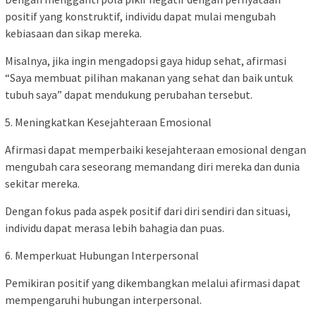
positif yang konstruktif, individu dapat mulai mengubah
kebiasaan dan sikap mereka.
Misalnya, jika ingin mengadopsi gaya hidup sehat, afirmasi
“Saya membuat pilihan makanan yang sehat dan baik untuk
tubuh saya” dapat mendukung perubahan tersebut.
5. Meningkatkan Kesejahteraan Emosional
Afirmasi dapat memperbaiki kesejahteraan emosional dengan
mengubah cara seseorang memandang diri mereka dan dunia
sekitar mereka.
Dengan fokus pada aspek positif dari diri sendiri dan situasi,
individu dapat merasa lebih bahagia dan puas.
6. Memperkuat Hubungan Interpersonal
Pemikiran positif yang dikembangkan melalui afirmasi dapat
mempengaruhi hubungan interpersonal.