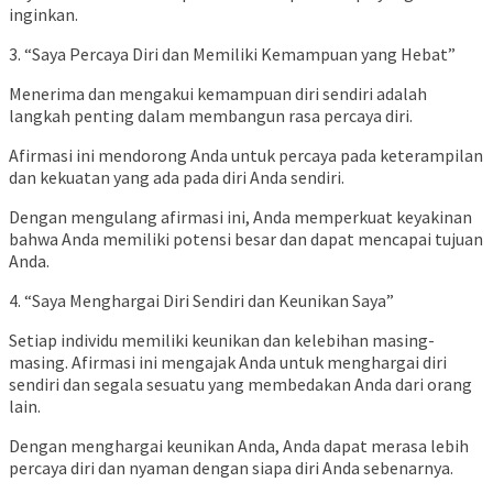
inginkan.
3. “Saya Percaya Diri dan Memiliki Kemampuan yang Hebat”
Menerima dan mengakui kemampuan diri sendiri adalah
langkah penting dalam membangun rasa percaya diri.
Afirmasi ini mendorong Anda untuk percaya pada keterampilan
dan kekuatan yang ada pada diri Anda sendiri.
Dengan mengulang afirmasi ini, Anda memperkuat keyakinan
bahwa Anda memiliki potensi besar dan dapat mencapai tujuan
Anda.
4. “Saya Menghargai Diri Sendiri dan Keunikan Saya”
Setiap individu memiliki keunikan dan kelebihan masing-
masing. Afirmasi ini mengajak Anda untuk menghargai diri
sendiri dan segala sesuatu yang membedakan Anda dari orang
lain.
Dengan menghargai keunikan Anda, Anda dapat merasa lebih
percaya diri dan nyaman dengan siapa diri Anda sebenarnya.