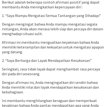
Berikut adalah beberapa contoh afirmasi positif yang dapat
membantu Anda meningkatkan kepercayaan diri :
1. “Saya Mampu Mengatasi Semua Tantangan yang Dihadapi”
Dengan mengingat bahwa Anda mampu mengatasi segala
rintangan, Anda akan merasa lebih siap dan percaya diri dalam
menghadapi situasi sulit.
Afirmasi ini membantu menguatkan keyakinan bahwa Anda
memiliki keterampilan dan kekuatan untuk mengatasi apapun
yang datang.
2. “Saya Berharga dan Layak Mendapatkan Kesuksesan”
Seringkali, rasa tidak layak dapat menghambat rasa percaya
diri pada diri seseorang.
Dengan afirmasi ini, Anda mengingatkan diri sendiri bahwa
Anda memiliki nilai dan layak mendapatkan kesuksesan dan
kebahagiaan.
Ini membantu menghilangkan keraguan dan memperkuat
keyakinan bahwa Anda pantas mendapatkan apa yang Anda