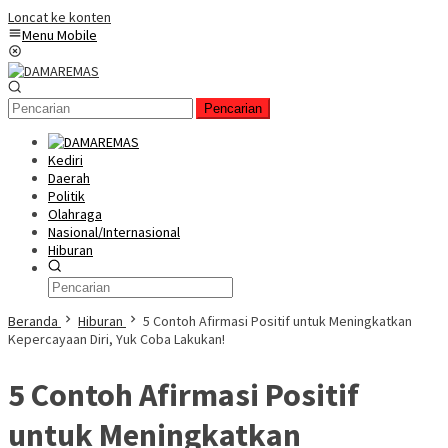
Loncat ke konten
Menu Mobile
Pencarian
Kediri
Daerah
Politik
Olahraga
Nasional/Internasional
Hiburan
Beranda
Hiburan
5 Contoh Afirmasi Positif untuk Meningkatkan
Kepercayaan Diri, Yuk Coba Lakukan!
5 Contoh Afirmasi Positif
untuk Meningkatkan