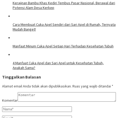
Kerajinan Bambu Khas Kediri Tembus Pasar Nasional, Berawal dari
Potensi Alam Desa Kerkep
Cara Membuat Cuka Apel Sendiri dari Sari Apel di Rumah, Ternyata
Mudah Banget!
Manfaat Minum Cuka Apel Setiap Hari Terhadap Kesehatan Tubuh
4 Manfaat Cuka Apel dan Sari Apel untuk Kesehatan Tubuh,
Apakah Sama?
Tinggalkan Balasan
Alamat email Anda tidak akan dipublikasikan.
Ruas yang wajib ditandai
*
Komentar