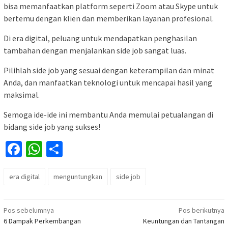
bisa memanfaatkan platform seperti Zoom atau Skype untuk
bertemu dengan klien dan memberikan layanan profesional.
Di era digital, peluang untuk mendapatkan penghasilan
tambahan dengan menjalankan side job sangat luas.
Pilihlah side job yang sesuai dengan keterampilan dan minat
Anda, dan manfaatkan teknologi untuk mencapai hasil yang
maksimal.
Semoga ide-ide ini membantu Anda memulai petualangan di
bidang side job yang sukses!
Facebook
WhatsApp
Share
era digital
menguntungkan
side job
Navigasi
Pos sebelumnya
Pos berikutnya
6 Dampak Perkembangan
Keuntungan dan Tantangan
pos