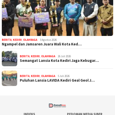
BERITA
,
KEDIRI
,
OLAHRAGA
3 Agustus 2026
Ngampel dan Jamsaren Juara Wali Kota Ked…
BERITA
,
KEDIRI
,
OLAHRAGA
26 Juli 2026
Semangat Lansia Kota Kediri Jaga Kebugar…
BERITA
,
KEDIRI
,
OLAHRAGA
5 Juli 2026
Puluhan Lansia LAVIDA Kediri Geal Geol J…
INDEKS
PEDOMAN MEDIA SIBER