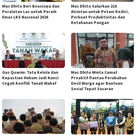
Mas Dhito Beri Beasiswa dan
Mas Dhito Salurkan 216
Peralatan Las untuk Peraih
Alsintan untuk Petani Kediri,
Emas LKS Nasional 2026
Perkuat Produktivitas dan
Ketahanan Pangan
Gus Qowim: Tata Kelola dan
Mas Dhito Minta Camat
Kepastian Hukum Jadi Kunci
Proaktif Pantau Perubahan
Cegah Konflik Tanah Wakaf
Desil Warga agar Bantuan
Sosial Tepat Sasaran