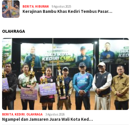
BERITA
,
HIBURAN
9 Agustus 2025
Kerajinan Bambu Khas Kediri Tembus Pasar…
OLAHRAGA
BERITA
,
KEDIRI
,
OLAHRAGA
3 Agustus 2026
Ngampel dan Jamsaren Juara Wali Kota Ked…