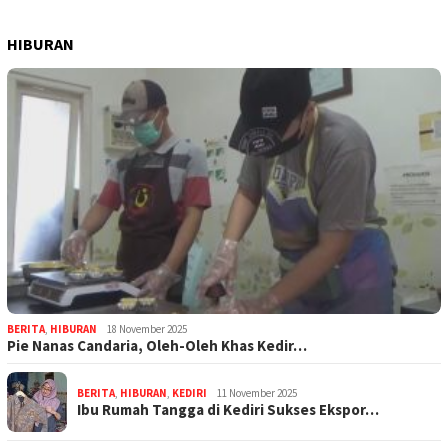
HIBURAN
BERITA
,
HIBURAN
18 November 2025
Pie Nanas Candaria, Oleh-Oleh Khas Kedir…
BERITA
,
HIBURAN
,
KEDIRI
11 November 2025
Ibu Rumah Tangga di Kediri Sukses Ekspor…