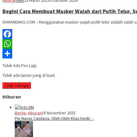
Hiburan
AMS
23 Maret 2023
9 Oktober 2024
Begini Cara Membuat Masker Wajah dari Putih Telur, 
DAMAREMAS.COM – Menggunakan masker wajah putih telur adalah salah sat
Facebook
WhatsApp
Share
Tidak Ada Pos Lagi.
Tidak ada laman yang di load.
Lihat Lainnya
Hiburan
Berita
,
Hiburan
18 November 2025
Pie Nanas Candaria, Oleh-Oleh Khas Kedir…