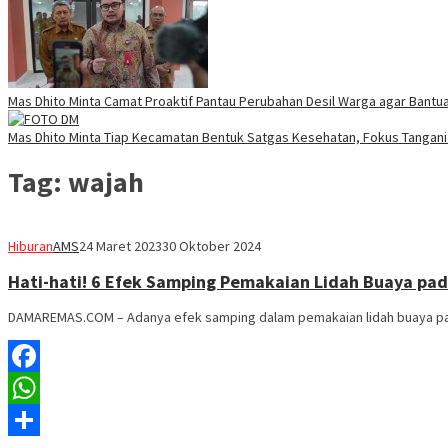
Mas Dhito Minta Camat Proaktif Pantau Perubahan Desil Warga agar Bantua
Mas Dhito Minta Tiap Kecamatan Bentuk Satgas Kesehatan, Fokus Tangani 
Tag:
wajah
Hiburan
AMS
24 Maret 2023
30 Oktober 2024
Hati-hati! 6 Efek Samping Pemakaian Lidah Buaya pad
DAMAREMAS.COM – Adanya efek samping dalam pemakaian lidah buaya pada
Facebook
WhatsApp