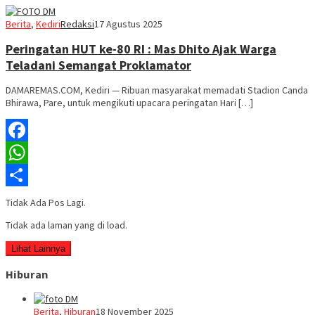
Berita
,
Kediri
Redaksi
17 Agustus 2025
Peringatan HUT ke-80 RI : Mas Dhito Ajak Warga
Teladani Semangat Proklamator
DAMAREMAS.COM, Kediri — Ribuan masyarakat memadati Stadion Canda
Bhirawa, Pare, untuk mengikuti upacara peringatan Hari […]
Facebook
WhatsApp
Share
Tidak Ada Pos Lagi.
Tidak ada laman yang di load.
Lihat Lainnya
Hiburan
Berita
,
Hiburan
18 November 2025