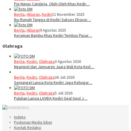
Pie Nanas Candaria, Oleh-Oleh Khas Kedir…
Berita
,
Hiburan
,
Kediri
11 November 2025
Ibu Rumah Tangga di Kediri Sukses Ekspor…
Berita
,
Hiburan
9 Agustus 2025
Kerajinan Bambu Khas Kediri Tembus Pasar…
Olahraga
Berita
,
Kediri
,
Olahraga
3 Agustus 2026
Ngampel dan Jamsaren Juara Wali Kota Ked…
Berita
,
Kediri
,
Olahraga
26 Juli 2026
Semangat Lansia Kota Kediri Jaga Kebugar…
Berita
,
Kediri
,
Olahraga
5 Juli 2026
Puluhan Lansia LAVIDA Kediri Geal Geol J…
Indeks
Pedoman Media Siber
Kontak Redaksi