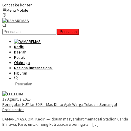
Loncat ke konten
Menu Mobile
Pencarian
Kediri
Daerah
Politik
Olahraga
Nasional/Internasional
Hiburan
17 Agustus 2025
Peringatan HUT ke-80 RI : Mas Dhito Ajak Warga Teladani Semangat
Proklamator
DAMAREMAS.COM, Kediri — Ribuan masyarakat memadati Stadion Canda
Bhirawa, Pare, untuk mengikuti upacara peringatan […]