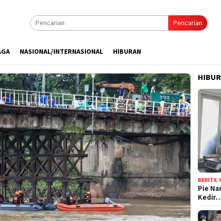
Pencarian
AGA
NASIONAL/INTERNASIONAL
HIBURAN
HIBU
BERITA
,
Pie Na
Kedir