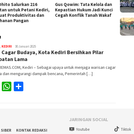
Dhito Salurkan 216
Gus Qowim: Tata Kelola dan
Mas Dh
tan untuk Petani Kediri,
Kepastian Hukum Jadi Kunci
Proakt
uat Produktivitas dan
Cegah Konflik Tanah Wakaf
Desil 
hanan Pangan
Sosial
U
,
KEDIRI
Redaksi
30 Januari 2025
 Cagar Budaya, Kota Kediri Bersihkan Pilar
batan Lama
EMAS.COM, Kediri – Sebagai upaya untuk menjaga warisan cagar
a dan mengurangi dampak bencana, Pemerintah […]
Facebook
WhatsApp
Share
JARINGAN SOCIAL
Youtube
Tiktok
 SIBER
KONTAK REDAKSI