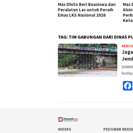
 Dhito Minta Tiap
Mas Dhito Beri Beasiswa dan
Mas 
camatan Bentuk Satgas
Peralatan Las untuk Peraih
Alsin
ehatan, Fokus Tangani
Emas LKS Nasional 2026
Perk
nting, TBC, dan DBD
Keta
TAG:
TIM GABUNGAN DARI DINAS P
BERITA
Jaga
Jem
DAMAR
buday
INDEKS
PEDOMAN MEDIA