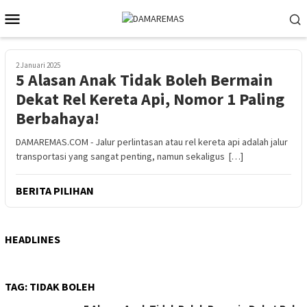
Loncat
Menu
ke
Mobile
konten
2 Januari 2025
5 Alasan Anak Tidak Boleh Bermain
Dekat Rel Kereta Api, Nomor 1 Paling
Berbahaya!
DAMAREMAS.COM - Jalur perlintasan atau rel kereta api adalah jalur
transportasi yang sangat penting, namun sekaligus […]
BERITA PILIHAN
HEADLINES
TAG:
TIDAK BOLEH