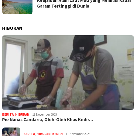
Keajaiban Alam Laut Mati yang Memiliki Kadar
Garam Tertinggi di Dunia
HIBURAN
BERITA
,
HIBURAN
18 November 2025
Pie Nanas Candaria, Oleh-Oleh Khas Kedir…
BERITA
,
HIBURAN
,
KEDIRI
11 November 2025