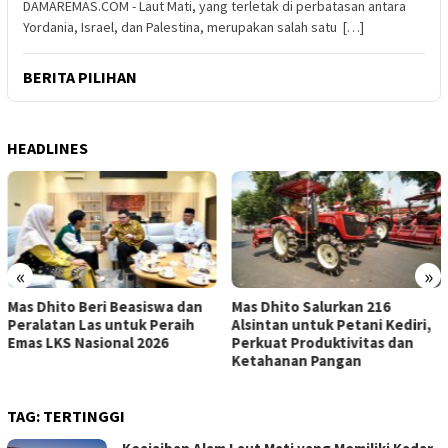
DAMAREMAS.COM - Laut Mati, yang terletak di perbatasan antara
Yordania, Israel, dan Palestina, merupakan salah satu […]
BERITA PILIHAN
HEADLINES
«
»
 dan
Mas Dhito Salurkan 216
Gus Qowim: Tata Kelola 
ih
Alsintan untuk Petani Kediri,
Kepastian Hukum Jadi Ku
Perkuat Produktivitas dan
Cegah Konflik Tanah Wa
Ketahanan Pangan
TAG:
TERTINGGI