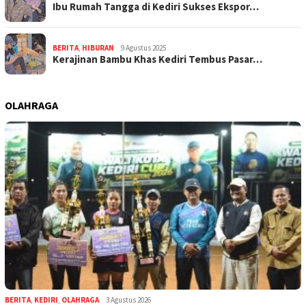
Ibu Rumah Tangga di Kediri Sukses Ekspor…
BERITA
,
HIBURAN
9 Agustus 2025
Kerajinan Bambu Khas Kediri Tembus Pasar…
OLAHRAGA
BERITA
,
KEDIRI
,
OLAHRAGA
3 Agustus 2026