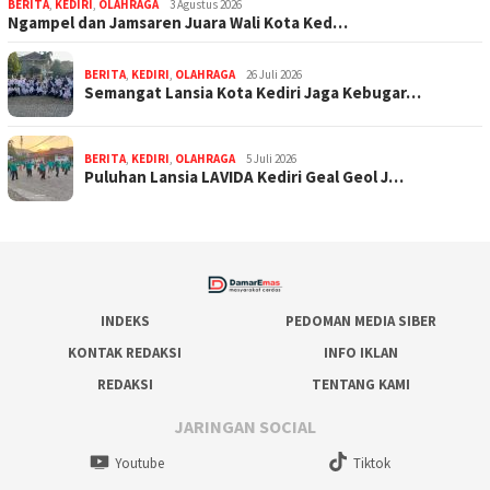
BERITA
,
KEDIRI
,
OLAHRAGA
3 Agustus 2026
Ngampel dan Jamsaren Juara Wali Kota Ked…
BERITA
,
KEDIRI
,
OLAHRAGA
26 Juli 2026
Semangat Lansia Kota Kediri Jaga Kebugar…
BERITA
,
KEDIRI
,
OLAHRAGA
5 Juli 2026
Puluhan Lansia LAVIDA Kediri Geal Geol J…
INDEKS
PEDOMAN MEDIA SIBER
KONTAK REDAKSI
INFO IKLAN
REDAKSI
TENTANG KAMI
JARINGAN SOCIAL
Youtube
Tiktok